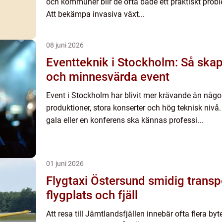
och kommuner blir de ofta både ett praktiskt prob
Att bekämpa invasiva växt...
08 juni 2026
Eventteknik i Stockholm: Så skap
och minnesvärda event
Event i Stockholm har blivit mer krävande än någon
produktioner, stora konserter och hög teknisk nivå. 
gala eller en konferens ska kännas professi...
01 juni 2026
Flygtaxi Östersund smidig transport mellan
flygplats och fjäll
Att resa till Jämtlandsfjällen innebär ofta flera b