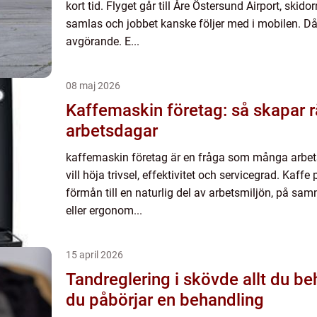
kort tid. Flyget går till Åre Östersund Airport, ski
samlas och jobbet kanske följer med i mobilen. Då
avgörande. E...
08 maj 2026
Kaffemaskin företag: så skapar r
arbetsdagar
kaffemaskin företag är en fråga som många arbets
vill höja trivsel, effektivitet och servicegrad. Kaffe
förmån till en naturlig del av arbetsmiljön, på sa
eller ergonom...
15 april 2026
Tandreglering i skövde allt du behöver veta innan
du påbörjar en behandling