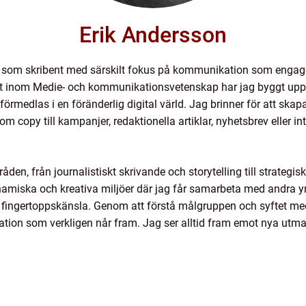
Erik Andersson
r som skribent med särskilt fokus på kommunikation som engager
t inom Medie- och kommunikationsvetenskap har jag byggt upp e
rmedlas i en föränderlig digital värld. Jag brinner för att skap
om copy till kampanjer, redaktionella artiklar, nyhetsbrev eller 
den, från journalistiskt skrivande och storytelling till strategi
dynamiska och kreativa miljöer där jag får samarbeta med andra y
fingertoppskänsla. Genom att förstå målgruppen och syftet med 
tion som verkligen når fram. Jag ser alltid fram emot nya utman