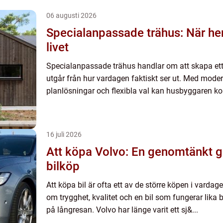
06 augusti 2026
Specialanpassade trähus: När h
livet
Specialanpassade trähus handlar om att skapa ett
utgår från hur vardagen faktiskt ser ut. Med mode
planlösningar och flexibla val kan husbyggaren ko
16 juli 2026
Att köpa Volvo: En genomtänkt gu
bilköp
Att köpa bil är ofta ett av de större köpen i varda
om trygghet, kvalitet och en bil som fungerar lika
på långresan. Volvo har länge varit ett sj&...