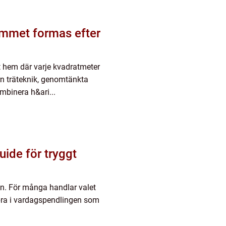
emmet formas efter
 hem där varje kvadratmeter
rn träteknik, genomtänkta
mbinera h&ari...
ide för tryggt
gen. För många handlar valet
 bra i vardagspendlingen som