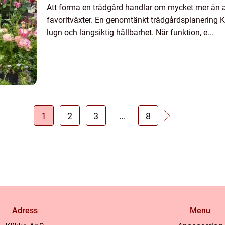
Att forma en trädgård handlar om mycket mer än a
favoritväxter. En genomtänkt trädgårdsplanering K
lugn och långsiktig hållbarhet. När funktion, e...
1
2
3
…
8
Adress
Menu