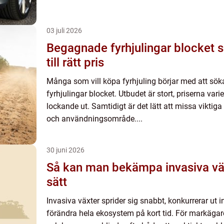
03 juli 2026
Begagnade fyrhjulingar blocket så hittar du rätt atv
till rätt pris
Många som vill köpa fyrhjuling börjar med att sö
fyrhjulingar blocket. Utbudet är stort, priserna va
lockande ut. Samtidigt är det lätt att missa viktiga 
och användningsområde....
30 juni 2026
Så kan man bekämpa invasiva växt
sätt
Invasiva växter sprider sig snabbt, konkurrerar ut
förändra hela ekosystem på kort tid. För markägar