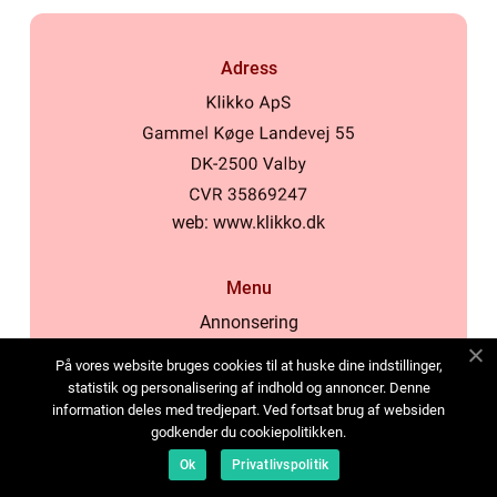
Adress
web:
www.klikko.dk
Menu
Annonsering
Om oss
På vores website bruges cookies til at huske dine indstillinger,
Cookies
statistik og personalisering af indhold og annoncer. Denne
information deles med tredjepart. Ved fortsat brug af websiden
Kontakta oss
godkender du cookiepolitikken.
Sitemap
Ok
Privatlivspolitik