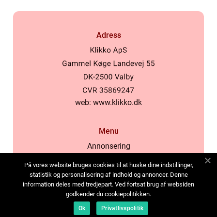
Adress
web:
www.klikko.dk
Menu
Annonsering
Om oss
På vores website bruges cookies til at huske dine indstillinger,
Cookies
statistik og personalisering af indhold og annoncer. Denne
information deles med tredjepart. Ved fortsat brug af websiden
Kontakta oss
godkender du cookiepolitikken.
Sitemap
Ok
Privatlivspolitik