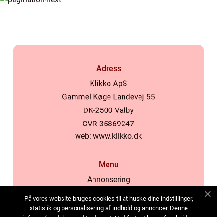
Adress
web:
www.klikko.dk
Menu
Annonsering
Om oss
På vores website bruges cookies til at huske dine indstillinger,
Cookies
statistik og personalisering af indhold og annoncer. Denne