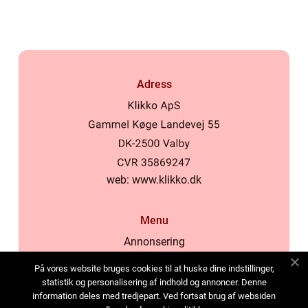
Adress
web:
www.klikko.dk
Menu
Annonsering
Om oss
På vores website bruges cookies til at huske dine indstillinger,
Cookies
statistik og personalisering af indhold og annoncer. Denne
information deles med tredjepart. Ved fortsat brug af websiden
Kontakta oss