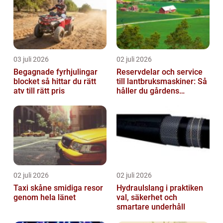
03 juli 2026
02 juli 2026
Begagnade fyrhjulingar
Reservdelar och service
blocket så hittar du rätt
till lantbruksmaskiner: Så
atv till rätt pris
håller du gårdens
maskiner rullande året
om
02 juli 2026
02 juli 2026
Taxi skåne smidiga resor
Hydraulslang i praktiken
genom hela länet
val, säkerhet och
smartare underhåll