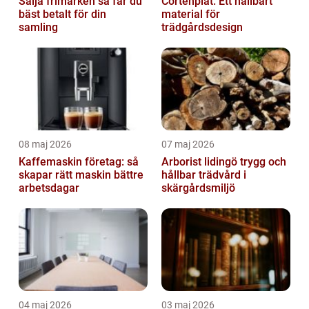
Sälja frimärken så får du
Cortenplåt: Ett hållbart
bäst betalt för din
material för
samling
trädgårdsdesign
08 maj 2026
07 maj 2026
Kaffemaskin företag: så
Arborist lidingö trygg och
skapar rätt maskin bättre
hållbar trädvård i
arbetsdagar
skärgårdsmiljö
04 maj 2026
03 maj 2026