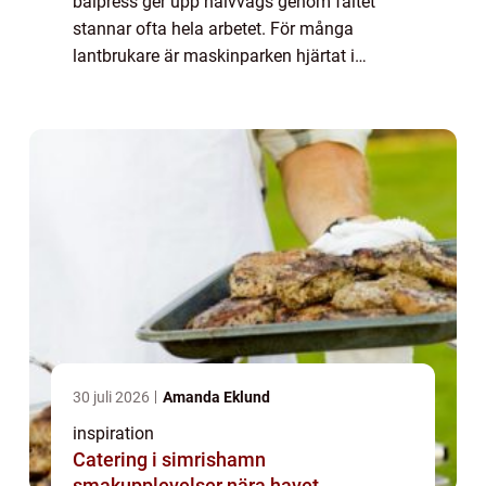
balpress ger upp halvvägs genom fältet
stannar ofta hela arbetet. För många
lantbrukare är maskinparken hjärtat i
verksamheten, och utan fungerande
maskiner minsk...
30 juli 2026
Amanda Eklund
inspiration
Catering i simrishamn
smakupplevelser nära havet