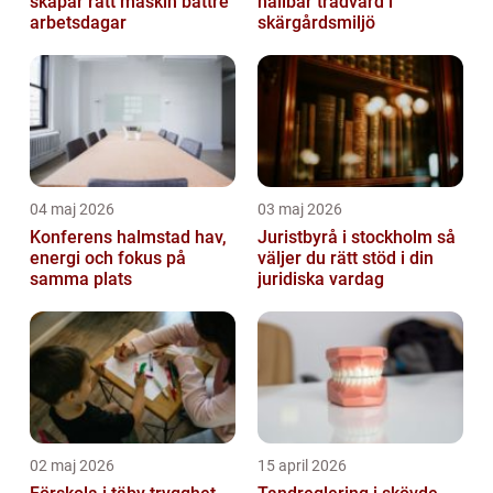
skapar rätt maskin bättre
hållbar trädvård i
arbetsdagar
skärgårdsmiljö
04 maj 2026
03 maj 2026
Konferens halmstad hav,
Juristbyrå i stockholm så
energi och fokus på
väljer du rätt stöd i din
samma plats
juridiska vardag
02 maj 2026
15 april 2026