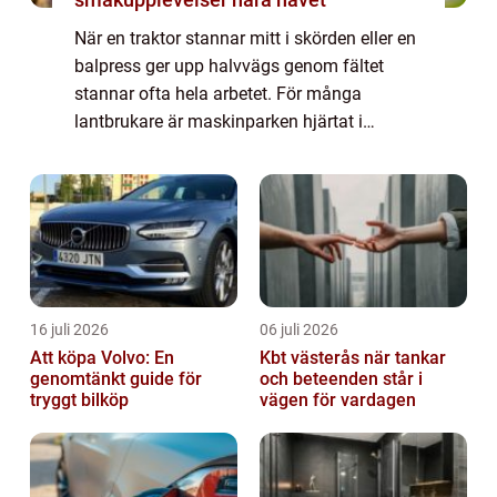
När en traktor stannar mitt i skörden eller en
balpress ger upp halvvägs genom fältet
stannar ofta hela arbetet. För många
lantbrukare är maskinparken hjärtat i
verksamheten, och utan fungerande
maskiner minsk...
16 juli 2026
06 juli 2026
Att köpa Volvo: En
Kbt västerås när tankar
genomtänkt guide för
och beteenden står i
tryggt bilköp
vägen för vardagen