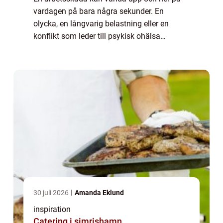
vardagen på bara några sekunder. En
olycka, en långvarig belastning eller en
konflikt som leder till psykisk ohälsa
påverkar både hälsan och ekonomin.
Samtidigt finns starkt skydd i form av lagar,
försäkringar ...
30 juli 2026
Amanda Eklund
inspiration
Catering i simrishamn