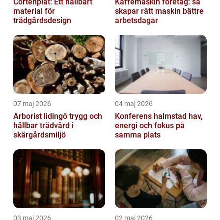
Cortenplåt: Ett hållbart
Kaffemaskin företag: så
material för
skapar rätt maskin bättre
trädgårdsdesign
arbetsdagar
07 maj 2026
04 maj 2026
Arborist lidingö trygg och
Konferens halmstad hav,
hållbar trädvård i
energi och fokus på
skärgårdsmiljö
samma plats
03 maj 2026
02 maj 2026