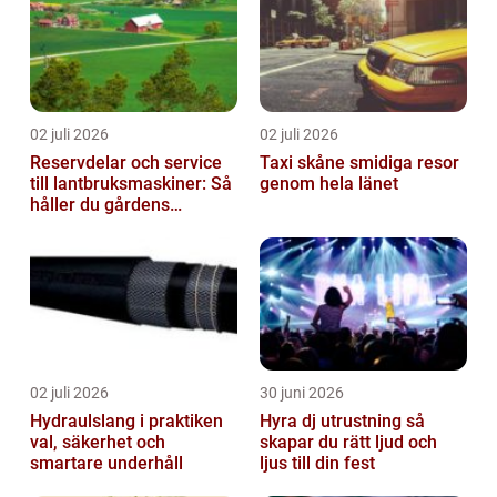
02 juli 2026
02 juli 2026
Reservdelar och service
Taxi skåne smidiga resor
till lantbruksmaskiner: Så
genom hela länet
håller du gårdens
maskiner rullande året
om
02 juli 2026
30 juni 2026
Hydraulslang i praktiken
Hyra dj utrustning så
val, säkerhet och
skapar du rätt ljud och
smartare underhåll
ljus till din fest