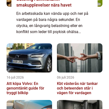
smakupplevelser nära havet
En arbetsskada kan vända upp och ner på
vardagen på bara några sekunder. En
olycka, en långvarig belastning eller en
konflikt som leder till psykisk ohälsa
påverkar både hälsan och ekonomin.
Samtidigt finns starkt skydd i form av lagar,
försäkringar ...
16 juli 2026
06 juli 2026
Att köpa Volvo: En
Kbt västerås när tankar
genomtänkt guide för
och beteenden står i
tryggt bilköp
vägen för vardagen