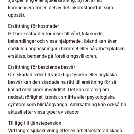
sjukpenning eller sjukersättning. Syftet är att
kompensera för en del av det inkomstbortfall som
uppstår.
Ersättning för kostnader
Hit hör kostnader för resor till vård, läkemedel,
behandlingar och vissa hjälpmedel. Ibland kan även
särskilda anpassningar i hemmet eller på arbetsplatsen
ersättas, beroende på försäkringsvillkoren.
Ersättning för bestående besvär
Om skadan leder till varaktiga fysiska eller psykiska
besvär kan den skadade ha rätt till ersättning för så
kallad medicinsk invaliditet. Det kan röra sig om
nedsatt rörlighet, kronisk smärta eller psykologiska
symtom som blir långvariga. Ärrersättning kan också bli
aktuell efter vissa typer av skador.
Tillägg till tjänstepension
Vid längre sjukskrivning efter en arbetsrelaterad skada