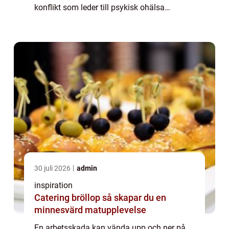
konflikt som leder till psykisk ohälsa
påverkar både hälsan och ekonomin.
Samtidigt finns starkt skydd i form av lagar,
försäkringar ...
30 juli 2026
admin
inspiration
Catering bröllop så skapar du en
minnesvärd matupplevelse
En arbetsskada kan vända upp och ner på