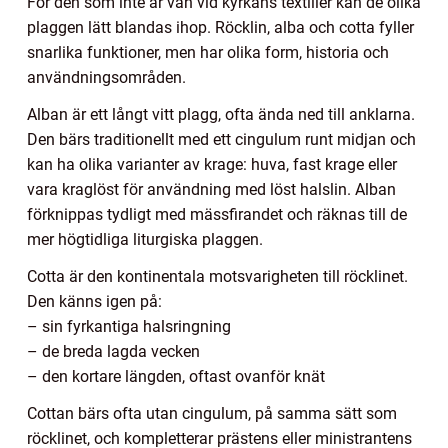
För den som inte är van vid kyrkans textilier kan de olika
plaggen lätt blandas ihop. Röcklin, alba och cotta fyller
snarlika funktioner, men har olika form, historia och
användningsområden.
Alban är ett långt vitt plagg, ofta ända ned till anklarna.
Den bärs traditionellt med ett cingulum runt midjan och
kan ha olika varianter av krage: huva, fast krage eller
vara kraglöst för användning med löst halslin. Alban
förknippas tydligt med mässfirandet och räknas till de
mer högtidliga liturgiska plaggen.
Cotta är den kontinentala motsvarigheten till röcklinet.
Den känns igen på:
– sin fyrkantiga halsringning
– de breda lagda vecken
– den kortare längden, oftast ovanför knät
Cottan bärs ofta utan cingulum, på samma sätt som
röcklinet, och kompletterar prästens eller ministrantens