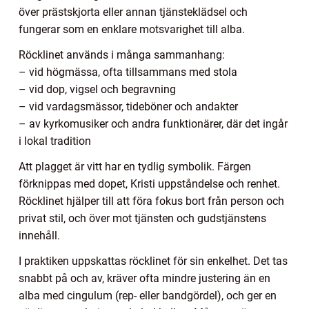
över prästskjorta eller annan tjänsteklädsel och
fungerar som en enklare motsvarighet till alba.
Röcklinet används i många sammanhang:
– vid högmässa, ofta tillsammans med stola
– vid dop, vigsel och begravning
– vid vardagsmässor, tideböner och andakter
– av kyrkomusiker och andra funktionärer, där det ingår
i lokal tradition
Att plagget är vitt har en tydlig symbolik. Färgen
förknippas med dopet, Kristi uppståndelse och renhet.
Röcklinet hjälper till att föra fokus bort från person och
privat stil, och över mot tjänsten och gudstjänstens
innehåll.
I praktiken uppskattas röcklinet för sin enkelhet. Det tas
snabbt på och av, kräver ofta mindre justering än en
alba med cingulum (rep- eller bandgördel), och ger en