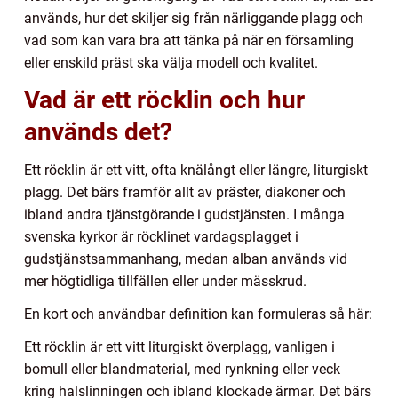
används, hur det skiljer sig från närliggande plagg och
vad som kan vara bra att tänka på när en församling
eller enskild präst ska välja modell och kvalitet.
Vad är ett röcklin och hur
används det?
Ett röcklin är ett vitt, ofta knälångt eller längre, liturgiskt
plagg. Det bärs framför allt av präster, diakoner och
ibland andra tjänstgörande i gudstjänsten. I många
svenska kyrkor är röcklinet vardagsplagget i
gudstjänstsammanhang, medan alban används vid
mer högtidliga tillfällen eller under mässkrud.
En kort och användbar definition kan formuleras så här:
Ett röcklin är ett vitt liturgiskt överplagg, vanligen i
bomull eller blandmaterial, med rynkning eller veck
kring halslinningen och ibland klockade ärmar. Det bärs