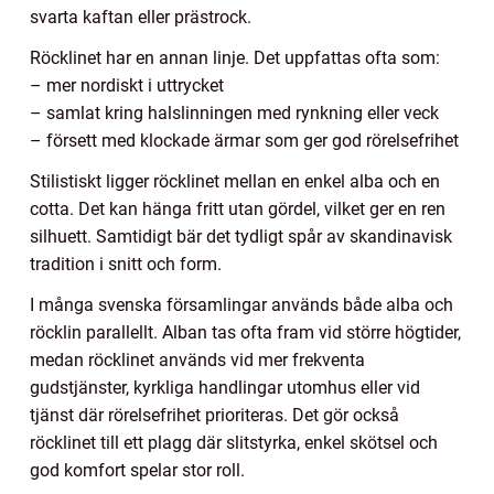
svarta kaftan eller prästrock.
Röcklinet har en annan linje. Det uppfattas ofta som:
– mer nordiskt i uttrycket
– samlat kring halslinningen med rynkning eller veck
– försett med klockade ärmar som ger god rörelsefrihet
Stilistiskt ligger röcklinet mellan en enkel alba och en
cotta. Det kan hänga fritt utan gördel, vilket ger en ren
silhuett. Samtidigt bär det tydligt spår av skandinavisk
tradition i snitt och form.
I många svenska församlingar används både alba och
röcklin parallellt. Alban tas ofta fram vid större högtider,
medan röcklinet används vid mer frekventa
gudstjänster, kyrkliga handlingar utomhus eller vid
tjänst där rörelsefrihet prioriteras. Det gör också
röcklinet till ett plagg där slitstyrka, enkel skötsel och
god komfort spelar stor roll.