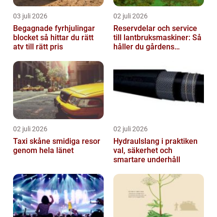
03 juli 2026
02 juli 2026
Begagnade fyrhjulingar
Reservdelar och service
blocket så hittar du rätt
till lantbruksmaskiner: Så
atv till rätt pris
håller du gårdens
maskiner rullande året
om
02 juli 2026
02 juli 2026
Taxi skåne smidiga resor
Hydraulslang i praktiken
genom hela länet
val, säkerhet och
smartare underhåll