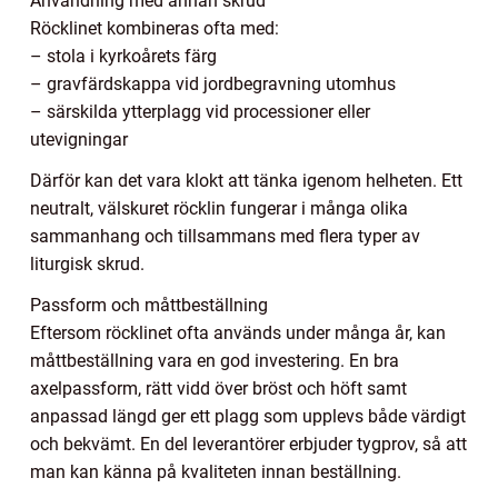
Användning med annan skrud
Röcklinet kombineras ofta med:
– stola i kyrkoårets färg
– gravfärdskappa vid jordbegravning utomhus
– särskilda ytterplagg vid processioner eller
utevigningar
Därför kan det vara klokt att tänka igenom helheten. Ett
neutralt, välskuret röcklin fungerar i många olika
sammanhang och tillsammans med flera typer av
liturgisk skrud.
Passform och måttbeställning
Eftersom röcklinet ofta används under många år, kan
måttbeställning vara en god investering. En bra
axelpassform, rätt vidd över bröst och höft samt
anpassad längd ger ett plagg som upplevs både värdigt
och bekvämt. En del leverantörer erbjuder tygprov, så att
man kan känna på kvaliteten innan beställning.