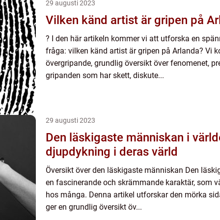
29 augusti 2023
Vilken känd artist är gripen på A
? I den här artikeln kommer vi att utforska en sp
fråga: vilken känd artist är gripen på Arlanda? Vi 
övergripande, grundlig översikt över fenomenet, pr
gripanden som har skett, diskute...
29 augusti 2023
Den läskigaste människan i värld
djupdykning i deras värld
Översikt över den läskigaste människan Den läski
en fascinerande och skrämmande karaktär, som vä
hos många. Denna artikel utforskar den mörka si
ger en grundlig översikt öv...