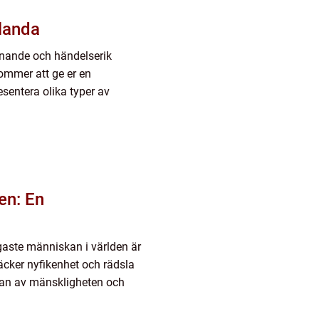
rlanda
ännande och händelserik
kommer att ge er en
esentera olika typer av
en: En
gaste människan i världen är
cker nyfikenhet och rädsla
dan av mänskligheten och