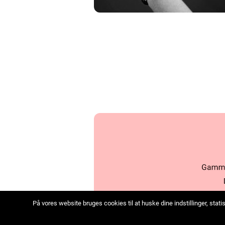
På vores website bruges cookies til at huske dine indstillinger, sta
we