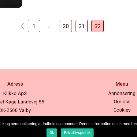
1
…
30
31
32
Adress
Menu
Annonsering
Om oss
Cookies
Kontakta oss
tistik og personalisering af indhold og annoncer. Denne information deles med tr
Sitemap
b:
www.klikko.dk
Ok
Privatlivspolitik