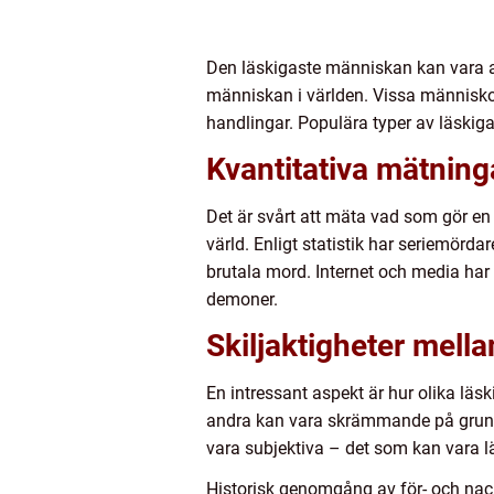
Den läskigaste människan kan vara av 
människan i världen. Vissa människ
handlingar. Populära typer av läskig
Kvantitativa mätnin
Det är svårt att mäta vad som gör en
värld. Enligt statistik har seriemörd
brutala mord. Internet och media har 
demoner.
Skiljaktigheter mell
En intressant aspekt är hur olika läs
andra kan vara skrämmande på grund 
vara subjektiva – det som kan vara lä
Historisk genomgång av för- och nac