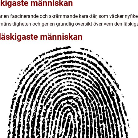
äskigaste människan
 är en fascinerande och skrämmande karaktär, som väcker nyfik
 mänskligheten och ger en grundlig översikt över vem den läski
 läskigaste människan