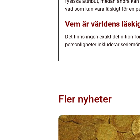
fysiska attribut, medan andra kan
vad som kan vara läskigt för en p
Vem är världens läsk
Det finns ingen exakt definition f
personligheter inkluderar seriem
Fler nyheter