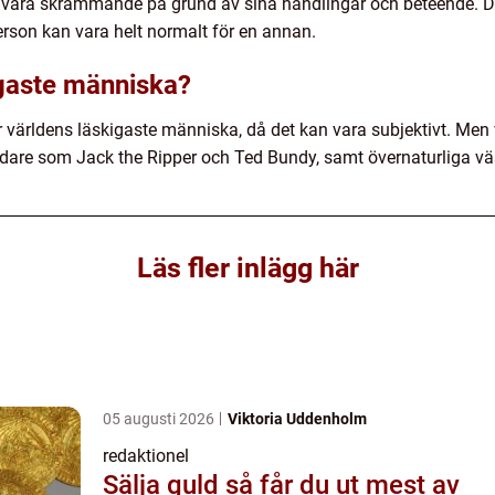
 vara skrämmande på grund av sina handlingar och beteende. Det
erson kan vara helt normalt för en annan.
igaste människa?
ör världens läskigaste människa, då det kan vara subjektivt. Men
ördare som Jack the Ripper och Ted Bundy, samt övernaturliga 
Läs fler inlägg här
05 augusti 2026
Viktoria Uddenholm
redaktionel
Sälja guld så får du ut mest av