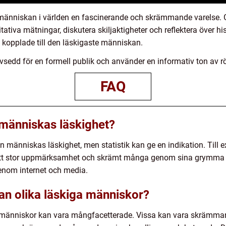
människan i världen en fascinerande och skrämmande varelse. G
tativa mätningar, diskutera skiljaktigheter och reflektera över his
 kopplade till den läskigaste människan.
avsedd för en formell publik och använder en informativ ton av rö
FAQ
människas läskighet?
 en människas läskighet, men statistik kan ge en indikation. Til
ått stor uppmärksamhet och skrämt många genom sina grymma 
genom internet och media.
lan olika läskiga människor?
a människor kan vara mångfacetterade. Vissa kan vara skrämmand