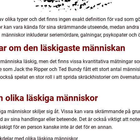
olika typer och det finns ingen exakt definition för vad som gör
or kan vara kända för sina skrämmande utseende, medan andra
a människor inkluderar seriemördare, galningar, psykopater och 
gar om den läskigaste människan
 människa läskig, men det finns vissa kvantitativa mätningar so
are som Jack the Ripper och Ted Bundy fått ett stort antal männ
också spelat en stor roll i att sprida skräckhistorier om överna
an olika läskiga människor
kiga människor skiljer sig åt. Vissa kan vara skrämmande på gru
av sina handlingar eller beteende. Det är också viktigt att no
skigt för en person kanske inte är det för en annan.
kdelar med olika läskiga människor