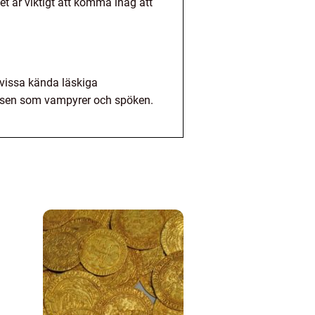
 är viktigt att komma ihåg att
 vissa kända läskiga
väsen som vampyrer och spöken.