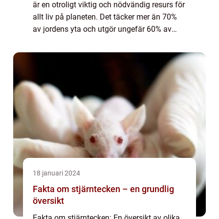
är en otroligt viktig och nödvändig resurs för
allt liv på planeten. Det täcker mer än 70%
av jordens yta och utgör ungefär 60% av
människokroppens vikt. Utan vatten skulle
det inte finnas något liv...
18 januari 2024
Fakta om stjärntecken – en grundlig
översikt
Fakta om stjärntecken: En översikt av olika