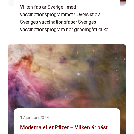
Vilken fas är Sverige i med
vaccinationsprogrammet? Översikt av
Sveriges vaccinationsfaser Sveriges
vaccinationsprogram har genomgått olika
faser sedan starten. För närvarande befinner
sig Sverige i fas X, där strategin är att
prioritera vissa gruppe...
17 januari 2024
Moderna eller Pfizer – Vilken är bäst