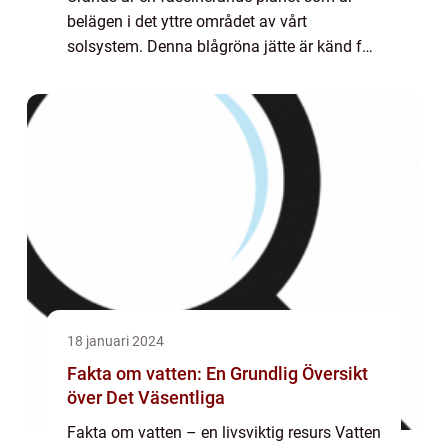
belägen i det yttre området av vårt
solsystem. Denna blågröna jätte är känd för
sina unika egenskaper och har en speciell
plats i astronomins värld. I denna artikel
ko...
18 januari 2024
Fakta om vatten: En Grundlig Översikt
över Det Väsentliga
Fakta om vatten – en livsviktig resurs Vatten