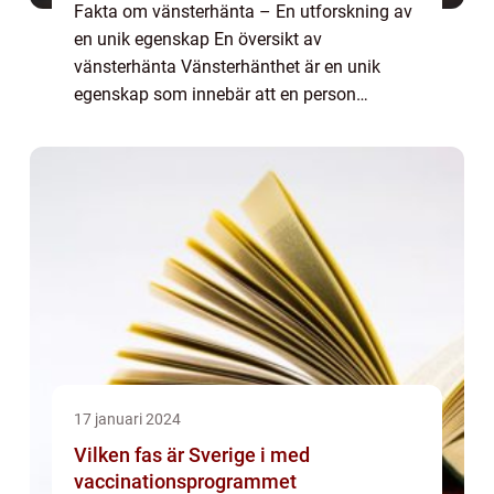
Fakta om vänsterhänta – En utforskning av
en unik egenskap En översikt av
vänsterhänta Vänsterhänthet är en unik
egenskap som innebär att en person
föredrar att använda sin vänstra hand för att
utföra olika aktiviteter. Medan majoriteten
av bef...
17 januari 2024
Vilken fas är Sverige i med
vaccinationsprogrammet