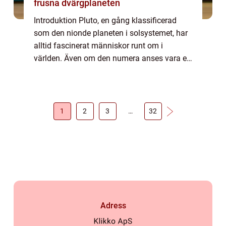
frusna dvärgplaneten
Introduktion Pluto, en gång klassificerad
som den nionde planeten i solsystemet, har
alltid fascinerat människor runt om i
världen. Även om den numera anses vara en
dvärgplanet efter internationella
astronomiska unionens (IAU) omdefiniering
av planet...
1
2
3
…
32
Adress