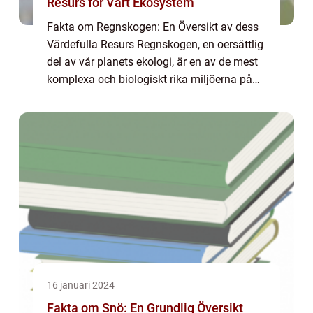
Resurs för Vårt Ekosystem
Fakta om Regnskogen: En Översikt av dess
Värdefulla Resurs Regnskogen, en oersättlig
del av vår planets ekologi, är en av de mest
komplexa och biologiskt rika miljöerna på
jorden. Med breda områden som täcker
kontinenter som Sydamerika, Afrika och
As...
16 januari 2024
Fakta om Snö: En Grundlig Översikt