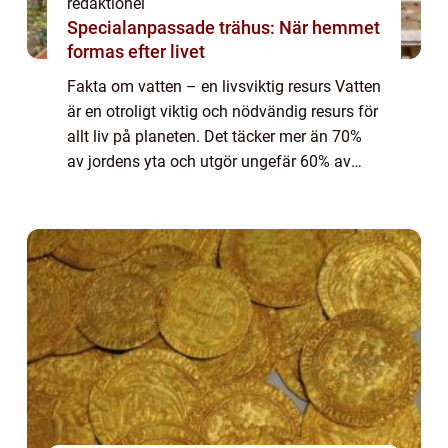
redaktionel
Specialanpassade trähus: När hemmet
formas efter livet
Fakta om vatten – en livsviktig resurs Vatten
är en otroligt viktig och nödvändig resurs för
allt liv på planeten. Det täcker mer än 70%
av jordens yta och utgör ungefär 60% av
människokroppens vikt. Utan vatten skulle
det inte finnas något liv...