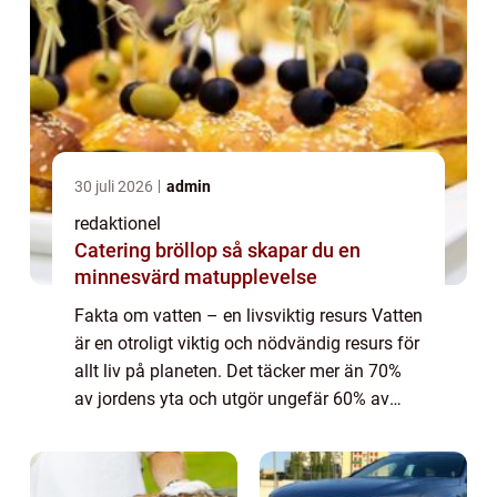
30 juli 2026
admin
redaktionel
Catering bröllop så skapar du en
minnesvärd matupplevelse
Fakta om vatten – en livsviktig resurs Vatten
är en otroligt viktig och nödvändig resurs för
allt liv på planeten. Det täcker mer än 70%
av jordens yta och utgör ungefär 60% av
människokroppens vikt. Utan vatten skulle
det inte finnas något liv...