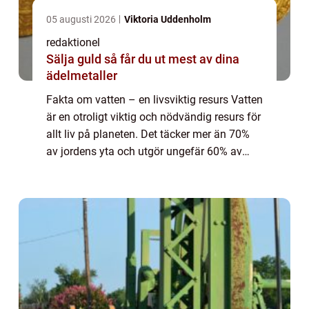
05 augusti 2026
Viktoria Uddenholm
redaktionel
Sälja guld så får du ut mest av dina
ädelmetaller
Fakta om vatten – en livsviktig resurs Vatten
är en otroligt viktig och nödvändig resurs för
allt liv på planeten. Det täcker mer än 70%
av jordens yta och utgör ungefär 60% av
människokroppens vikt. Utan vatten skulle
det inte finnas något liv...