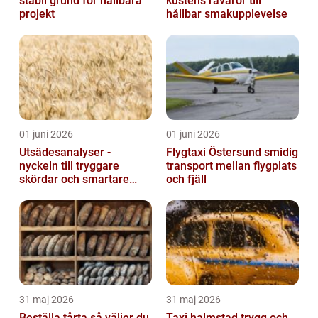
stabil grund för hållbara
kustens råvaror till
projekt
hållbar smakupplevelse
01 juni 2026
01 juni 2026
Utsädesanalyser -
Flygtaxi Östersund smidig
nyckeln till tryggare
transport mellan flygplats
skördar och smartare
och fjäll
beslut
31 maj 2026
31 maj 2026
Beställa tårta så väljer du
Taxi halmstad trygg och