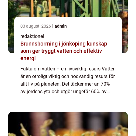
03 augusti 2026
admin
redaktionel
Brunnsborrning i jönköping kunskap
som ger tryggt vatten och effektiv
energi
Fakta om vatten – en livsviktig resurs Vatten
är en otroligt viktig och nödvändig resurs för
allt liv på planeten. Det täcker mer än 70%
av jordens yta och utgör ungefär 60% av
människokroppens vikt. Utan vatten skulle
det inte finnas något liv...