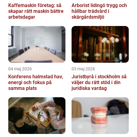
Kaffemaskin företag: så
Arborist lidingö trygg och
skapar rätt maskin bättre
hållbar trädvård i
arbetsdagar
skärgårdsmiljö
04 maj 2026
03 maj 2026
Konferens halmstad hav,
Juristbyrå i stockholm så
energi och fokus på
väljer du rätt stöd i din
samma plats
juridiska vardag