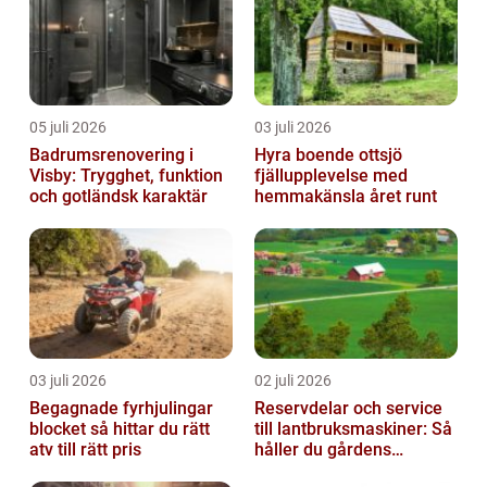
05 juli 2026
03 juli 2026
Badrumsrenovering i
Hyra boende ottsjö
Visby: Trygghet, funktion
fjällupplevelse med
och gotländsk karaktär
hemmakänsla året runt
03 juli 2026
02 juli 2026
Begagnade fyrhjulingar
Reservdelar och service
blocket så hittar du rätt
till lantbruksmaskiner: Så
atv till rätt pris
håller du gårdens
maskiner rullande året