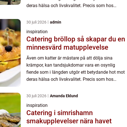
deras hälsa och livskvalitet. Precis som hos
människor kan prob...
30 juli 2026
admin
inspiration
Catering bröllop så skapar du en
minnesvärd matupplevelse
Även om katter är mästare på att dölja sina
krämpor, kan tandsjukdomar vara en osynlig
fiende som i längden utgör ett betydande hot mot
deras hälsa och livskvalitet. Precis som hos
människor kan prob...
30 juli 2026
Amanda Eklund
inspiration
Catering i simrishamn
smakupplevelser nära havet