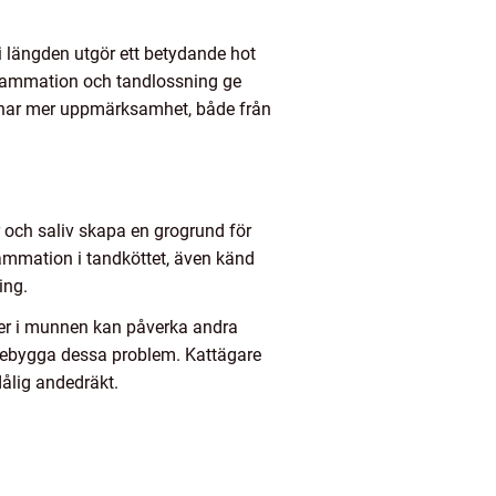
i längden utgör ett betydande hot
flammation och tandlossning ge
änar mer uppmärksamhet, både från
r och saliv skapa en grogrund för
nflammation i tandköttet, även känd
ing.
oner i munnen kan påverka andra
örebygga dessa problem. Kattägare
ålig andedräkt.