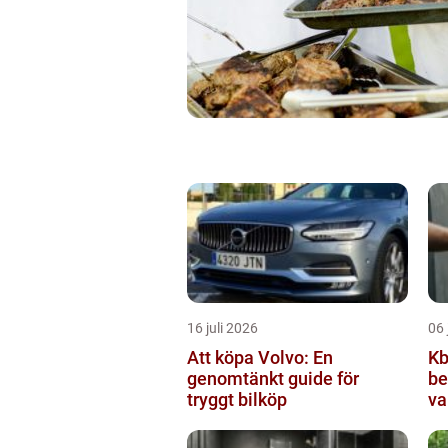
16 juli 2026
06 
Att köpa Volvo: En
Kbt v
genomtänkt guide för
be
tryggt bilköp
va