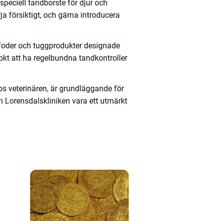
peciell tandborste för djur och
ja försiktigt, och gärna introducera
lfoder och tuggprodukter designade
lokt att ha regelbundna tandkontroller
hos veterinären, är grundläggande för
an Lorensdalskliniken vara ett utmärkt