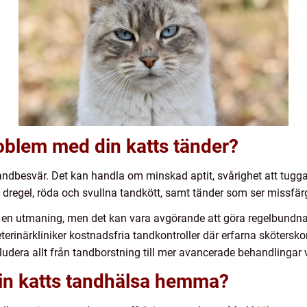
oblem med din katts tänder?
andbesvär. Det kan handla om minskad aptit, svårighet att tugga, 
, dregel, röda och svullna tandkött, samt tänder som ser missfärg
 en utmaning, men det kan vara avgörande att göra regelbundn
erinärkliniker kostnadsfria tandkontroller där erfarna skötersko
ludera allt från tandborstning till mer avancerade behandlingar 
din katts tandhälsa hemma?