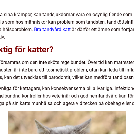
ja sina krämpor, kan tandsjukdomar vara en osynlig fiende som 
recis som hos människor kan problem som tandsten, tandköttsin
ga hälsoproblem.
Bra tandvård katt
är därför ett ämne som förtj
iv.
ktig för katter?
 försämras om den inte sköts regelbundet. Över tid kan matreste
 Tandsten är inte bara ett kosmetiskt problem, utan kan leda till i
, kan det utvecklas till parodontit, vilket kan medföra tandlossn
nliga för kattägare, kan konsekvenserna bli allvarliga. Infekti
Regelbundna kontroller hos veterinär och god hemtandvård kan f
ga på sin katts munhälsa och agera vid tecken på obehag eller d