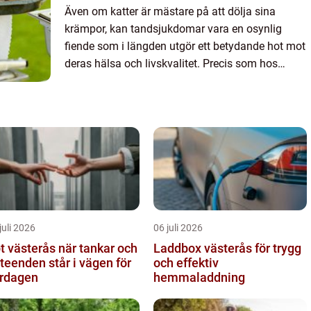
Även om katter är mästare på att dölja sina
krämpor, kan tandsjukdomar vara en osynlig
fiende som i längden utgör ett betydande hot mot
deras hälsa och livskvalitet. Precis som hos
människor kan prob...
juli 2026
06 juli 2026
ästerås när tankar och
Laddbox västerås för trygg
teenden står i vägen för
och effektiv
rdagen
hemmaladdning