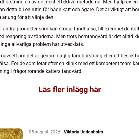
dborstning en av de mest effektiva metoderna. Med hjälp av en s
 detta bli en rutin för både katt och ägare. Det är viktigt att bör
är ung för att vänja den.
n andra produkter som kan stödja tandhälsa, till exempel denta
med rengöring av tänderna. Men trots hemtandvård är det alltid k
t inga allvarliga problem har utvecklats.
r, oavsett om det är genom daglig tandborstning eller ett besök 
 hälsa. För de som letar efter en klinik med ett kompetent team k
ning i frågor rörande katters tandvård.
Läs fler inlägg här
05 augusti 2026
Viktoria Uddenholm