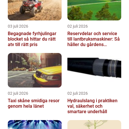
03 juli 2026
02 juli 2026
Begagnade fyrhjulingar
Reservdelar och service
blocket så hittar du rätt
till lantbruksmaskiner: Så
atv till rätt pris
håller du gårdens
maskiner rullande året
om
02 juli 2026
02 juli 2026
Taxi skåne smidiga resor
Hydraulslang i praktiken
genom hela länet
val, säkerhet och
smartare underhåll