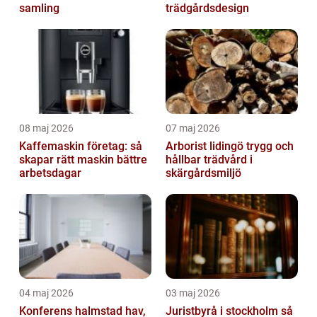
samling
trädgårdsdesign
08 maj 2026
07 maj 2026
Kaffemaskin företag: så
Arborist lidingö trygg och
skapar rätt maskin bättre
hållbar trädvård i
arbetsdagar
skärgårdsmiljö
04 maj 2026
03 maj 2026
Konferens halmstad hav,
Juristbyrå i stockholm så