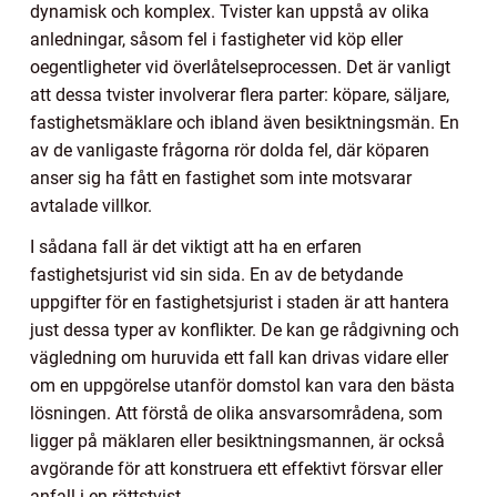
dynamisk och komplex. Tvister kan uppstå av olika
anledningar, såsom fel i fastigheter vid köp eller
oegentligheter vid överlåtelseprocessen. Det är vanligt
att dessa tvister involverar flera parter: köpare, säljare,
fastighetsmäklare och ibland även besiktningsmän. En
av de vanligaste frågorna rör dolda fel, där köparen
anser sig ha fått en fastighet som inte motsvarar
avtalade villkor.
I sådana fall är det viktigt att ha en erfaren
fastighetsjurist vid sin sida. En av de betydande
uppgifter för en fastighetsjurist i staden är att hantera
just dessa typer av konflikter. De kan ge rådgivning och
vägledning om huruvida ett fall kan drivas vidare eller
om en uppgörelse utanför domstol kan vara den bästa
lösningen. Att förstå de olika ansvarsområdena, som
ligger på mäklaren eller besiktningsmannen, är också
avgörande för att konstruera ett effektivt försvar eller
anfall i en rättstvist.