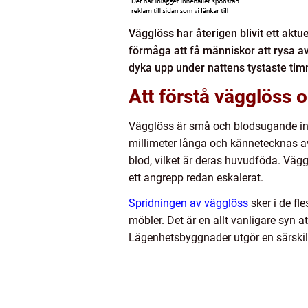
Vägglöss har återigen blivit ett akt
förmåga att få människor att rysa a
dyka upp under nattens tystaste tim
Att förstå vägglöss o
Vägglöss är små och blodsugande inse
millimeter långa och kännetecknas av
blod, vilket är deras huvudföda. Väg
ett angrepp redan eskalerat.
Spridningen av vägglöss
sker i de fl
möbler. Det är en allt vanligare syn 
Lägenhetsbyggnader utgör en särskilt