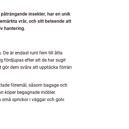
å påträngande insekter, har en unik
märkta vrår, och sitt beteende att
v hantering.
De är endast runt fem till åtta
 fördjupas efter att de har sugit
et gör dem svåra att upptäcka förrän
smittade föremål, såsom bagage och
 man köper begagnade möbler.
 små sprickor i väggar och golv.