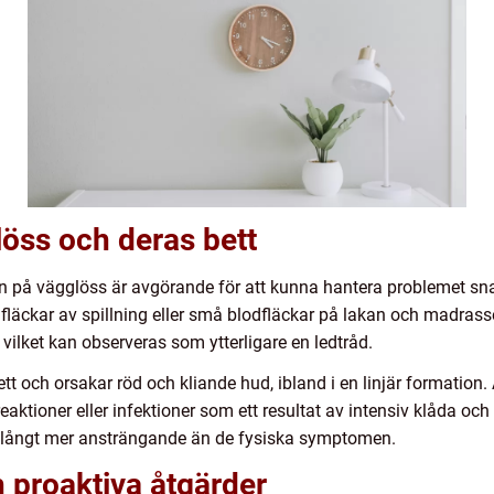
löss och deras bett
nen på vägglöss är avgörande för att kunna hantera problemet sna
läckar av spillning eller små blodfläckar på lakan och madras
 vilket kan observeras som ytterligare en ledtråd.
tt och orsakar röd och kliande hud, ibland i en linjär formation.
eaktioner eller infektioner som ett resultat av intensiv klåda oc
a långt mer ansträngande än de fysiska symptomen.
h proaktiva åtgärder