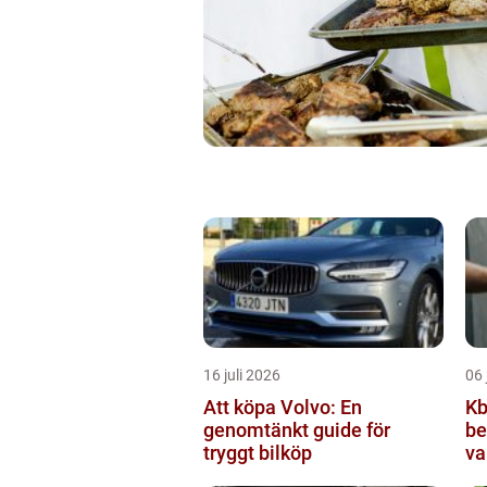
16 juli 2026
06 
Att köpa Volvo: En
Kbt v
genomtänkt guide för
be
tryggt bilköp
va