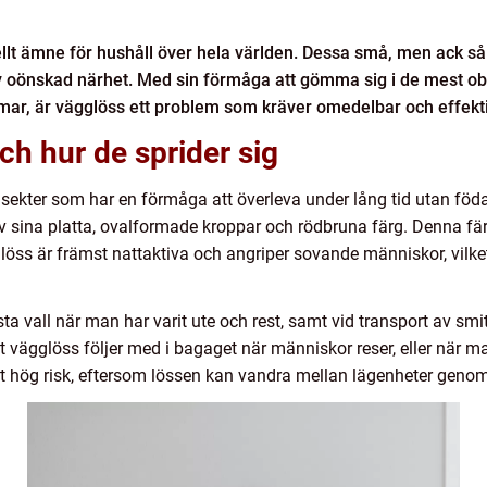
uellt ämne för hushåll över hela världen. Dessa små, men ack s
v oönskad närhet. Med sin förmåga att gömma sig i de mest obe
mar, är vägglöss ett problem som kräver omedelbar och effekti
ch hur de sprider sig
kter som har en förmåga att överleva under lång tid utan föda. 
 sina platta, ovalformade kroppar och rödbruna färg. Denna färg
glöss är främst nattaktiva och angriper sovande människor, vilk
esta vall när man har varit ute och rest, samt vid transport av 
att vägglöss följer med i bagaget när människor reser, eller när
 hög risk, eftersom lössen kan vandra mellan lägenheter genom