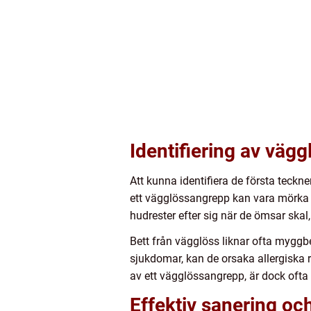
Identifiering av vägg
Att kunna identifiera de första teck
ett vägglössangrepp kan vara mörka f
hudrester efter sig när de ömsar skal,
Bett från vägglöss liknar ofta myggbe
sjukdomar, kan de orsaka allergiska r
av ett vägglössangrepp, är dock oft
Effektiv sanering oc