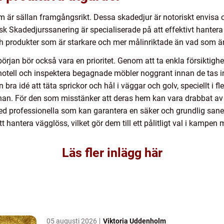
m är sällan framgångsrikt. Dessa skadedjur är notoriskt envisa o
k Skadedjurssanering är specialiserade på att effektivt hanter
h produkter som är starkare och mer målinriktade än vad som är
början bör också vara en prioritet. Genom att ta enkla försiktighe
hotell och inspektera begagnade möbler noggrant innan de tas in
ra idé att täta sprickor och hål i väggar och golv, speciellt i fle
 annan. För den som misstänker att deras hem kan vara drabbat a
 professionella som kan garantera en säker och grundlig sane
tt hantera vägglöss, vilket gör dem till ett pålitligt val i kamp
Läs fler inlägg här
05 augusti 2026
Viktoria Uddenholm