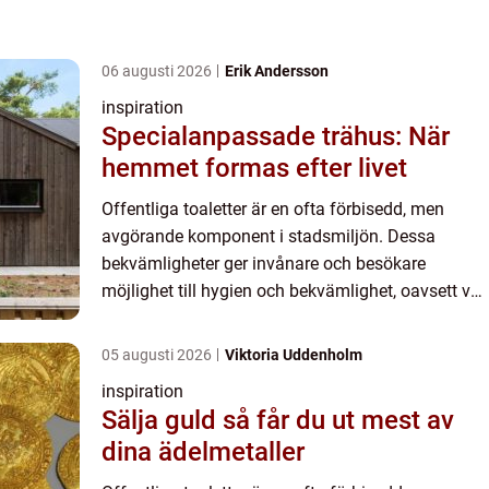
06 augusti 2026
Erik Andersson
inspiration
Specialanpassade trähus: När
hemmet formas efter livet
Offentliga toaletter är en ofta förbisedd, men
avgörande komponent i stadsmiljön. Dessa
bekvämligheter ger invånare och besökare
möjlighet till hygien och bekvämlighet, oavsett var
de befinner sig i det o...
05 augusti 2026
Viktoria Uddenholm
inspiration
Sälja guld så får du ut mest av
dina ädelmetaller