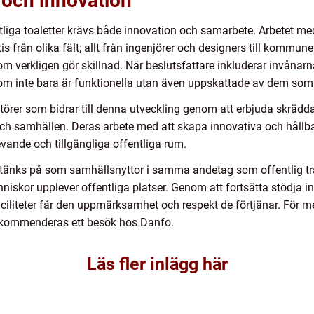
 och innovation
ntliga toaletter krävs både innovation och samarbete. Arbetet me
is från olika fält; allt från ingenjörer och designers till kommu
om verkligen gör skillnad. När beslutsfattare inkluderar invånar
 som inte bara är funktionella utan även uppskattade av dem so
örer som bidrar till denna utveckling genom att erbjuda skräd
ch samhällen. Deras arbete med att skapa innovativa och hållbar
evande och tillgängliga offentliga rum.
id tänks på som samhällsnyttor i samma andetag som offentlig tr
änniskor upplever offentliga platser. Genom att fortsätta stödja
faciliteter får den uppmärksamhet och respekt de förtjänar. För 
 rekommenderas ett besök hos Danfo.
Läs fler inlägg här