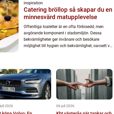
inspiration
Catering bröllop så skapar du en
minnesvärd matupplevelse
Offentliga toaletter är en ofta förbisedd, men
avgörande komponent i stadsmiljön. Dessa
bekvämligheter ger invånare och besökare
möjlighet till hygien och bekvämlighet, oavsett var
de befinner sig i det o...
juli 2026
06 juli 2026
t köpa Volvo: En
Kbt västerås när tankar och