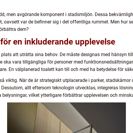
isedd, men avgörande komponent i stadsmiljön. Dessa bekvämligh
, oavsett var de befinner sig i det offentliga rummet. Men hur ser
förbättra dem?
för en inkluderande upplevelse
n plats att uträtta sina behov. De måste designas med hänsyn til
 ska vara tillgängliga för personer med funktionsnedsättningar, 
re. En välplanerad toalett kan till och med ha betydelse för säke
 viktig. När de är strategiskt utplacerade i parker, stadskärnor oc
. Dessutom, allt eftersom teknologin utvecklas, integreras lösn
belysningar, vilket ytterligare förbättrar upplevelsen och minsk