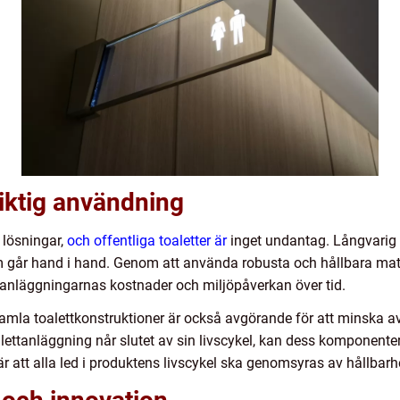
iktig användning
 lösningar,
och offentliga toaletter är
inget undantag. Långvari
m går hand i hand. Genom att använda robusta och hållbara mate
ttanläggningarnas kostnader och miljöpåverkan över tid.
la toalettkonstruktioner är också avgörande för att minska avfal
lettanläggning når slutet av sin livscykel, kan dess komponente
r att alla led i produktens livscykel ska genomsyras av hållbarhe