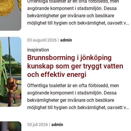
Offentliga toaletter är en ofta förbisedd, men
avgörande komponent i stadsmiljön. Dessa
bekvämligheter ger invånare och besökare
möjlighet till hygien och bekvämlighet, oavsett var
de befinner sig i det o...
03 augusti 2026
admin
inspiration
Brunnsborrning i jönköping
kunskap som ger tryggt vatten
och effektiv energi
Offentliga toaletter är en ofta förbisedd, men
avgörande komponent i stadsmiljön. Dessa
bekvämligheter ger invånare och besökare
möjlighet till hygien och bekvämlighet, oavsett var
de befinner sig i det o...
30 juli 2026
admin