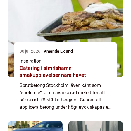
30 juli 2026
Amanda Eklund
inspiration
Catering i simrishamn
smakupplevelser nära havet
Sprutbetong Stockholm, även känt som
”shotcrete”, är en avancerad metod för att
säkra och förstärka bergytor. Genom att
applicera betong under högt tryck skapas en
hållfast och hållbar s...