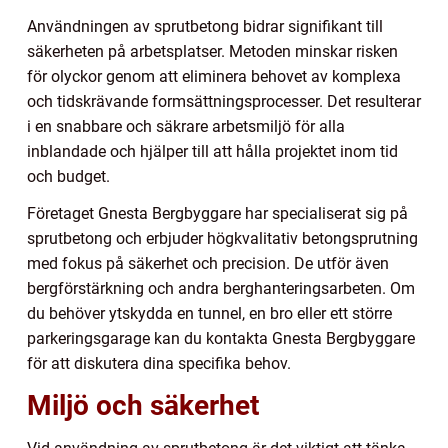
Användningen av sprutbetong bidrar signifikant till
säkerheten på arbetsplatser. Metoden minskar risken
för olyckor genom att eliminera behovet av komplexa
och tidskrävande formsättningsprocesser. Det resulterar
i en snabbare och säkrare arbetsmiljö för alla
inblandade och hjälper till att hålla projektet inom tid
och budget.
Företaget Gnesta Bergbyggare har specialiserat sig på
sprutbetong och erbjuder högkvalitativ betongsprutning
med fokus på säkerhet och precision. De utför även
bergförstärkning och andra berghanteringsarbeten. Om
du behöver ytskydda en tunnel, en bro eller ett större
parkeringsgarage kan du kontakta Gnesta Bergbyggare
för att diskutera dina specifika behov.
Miljö och säkerhet