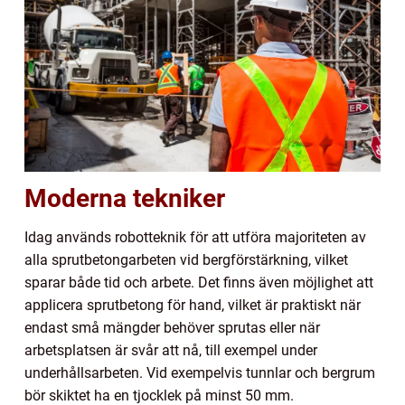
Moderna tekniker
Idag används robotteknik för att utföra majoriteten av
alla sprutbetongarbeten vid bergförstärkning, vilket
sparar både tid och arbete. Det finns även möjlighet att
applicera sprutbetong för hand, vilket är praktiskt när
endast små mängder behöver sprutas eller när
arbetsplatsen är svår att nå, till exempel under
underhållsarbeten. Vid exempelvis tunnlar och bergrum
bör skiktet ha en tjocklek på minst 50 mm.