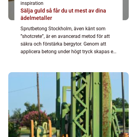
inspiration
Sälja guld så får du ut mest av dina
ädelmetaller
Sprutbetong Stockholm, även känt som
”shotcrete”, är en avancerad metod för att
säkra och förstärka bergytor. Genom att
applicera betong under högt tryck skapas en
hållfast och hållbar s...