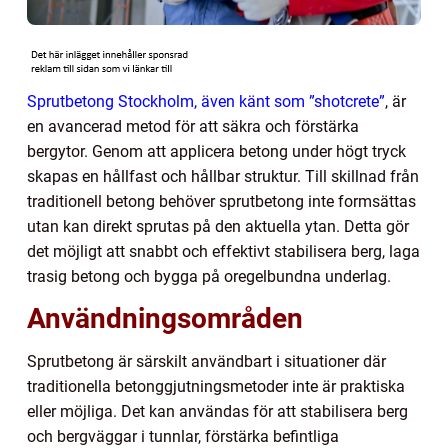
Sprutbetong Stockholm, även känt som ”shotcrete”
, är
en avancerad metod för att säkra och förstärka
bergytor. Genom att applicera betong under högt tryck
skapas en hållfast och hållbar struktur. Till skillnad från
traditionell betong behöver sprutbetong inte formsättas
utan kan direkt sprutas på den aktuella ytan. Detta gör
det möjligt att snabbt och effektivt stabilisera berg, laga
trasig betong och bygga på oregelbundna underlag.
Användningsområden
Sprutbetong är särskilt användbart i situationer där
traditionella betonggjutningsmetoder inte är praktiska
eller möjliga. Det kan användas för att stabilisera berg
och bergväggar i tunnlar, förstärka befintliga