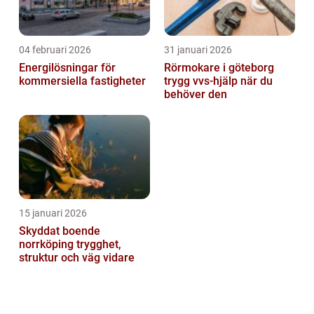
04 februari 2026
31 januari 2026
Energilösningar för
Rörmokare i göteborg
kommersiella fastigheter
trygg vvs-hjälp när du
behöver den
15 januari 2026
Skyddat boende
norrköping trygghet,
struktur och väg vidare