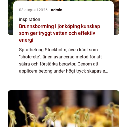
03 augusti 2026
admin
inspiration
Brunnsborrning i jönköping kunskap
som ger tryggt vatten och effektiv
energi
Sprutbetong Stockholm, även känt som
”shotcrete”, är en avancerad metod för att
säkra och förstärka bergytor. Genom att
applicera betong under högt tryck skapas en
hållfast och hållbar s...