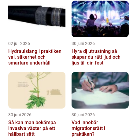
om
02 juli 2026
30 juni 2026
Hydraulslang i praktiken
Hyra dj utrustning så
val, säkerhet och
skapar du rätt ljud och
smartare underhåll
ljus till din fest
30 juni 2026
30 juni 2026
Så kan man bekämpa
Vad innebär
invasiva växter på ett
migrationsrätt i
hållbart sätt
praktiken?