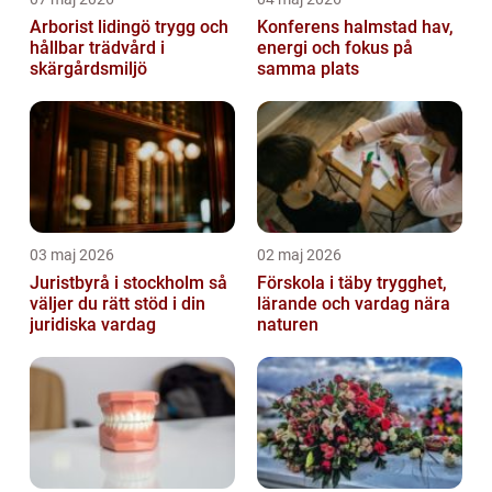
Arborist lidingö trygg och
Konferens halmstad hav,
hållbar trädvård i
energi och fokus på
skärgårdsmiljö
samma plats
03 maj 2026
02 maj 2026
Juristbyrå i stockholm så
Förskola i täby trygghet,
väljer du rätt stöd i din
lärande och vardag nära
juridiska vardag
naturen