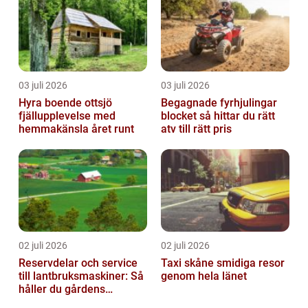
03 juli 2026
03 juli 2026
Hyra boende ottsjö
Begagnade fyrhjulingar
fjällupplevelse med
blocket så hittar du rätt
hemmakänsla året runt
atv till rätt pris
02 juli 2026
02 juli 2026
Reservdelar och service
Taxi skåne smidiga resor
till lantbruksmaskiner: Så
genom hela länet
håller du gårdens
maskiner rullande året