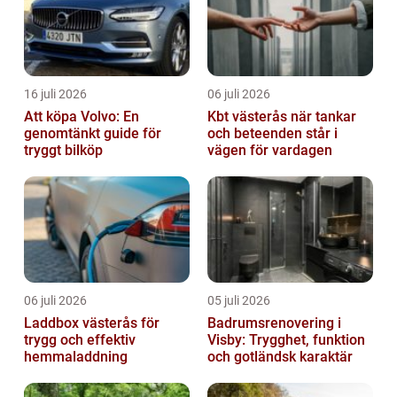
16 juli 2026
06 juli 2026
Att köpa Volvo: En
Kbt västerås när tankar
genomtänkt guide för
och beteenden står i
tryggt bilköp
vägen för vardagen
06 juli 2026
05 juli 2026
Laddbox västerås för
Badrumsrenovering i
trygg och effektiv
Visby: Trygghet, funktion
hemmaladdning
och gotländsk karaktär