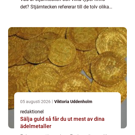
det? Stjärntecken refererar till de tolv olika
delarna av zodiaken, som är en 360 graders
cirkel uppdelad i tolv lika de...
05 augusti 2026
Viktoria Uddenholm
redaktionel
Sälja guld så får du ut mest av dina
ädelmetaller