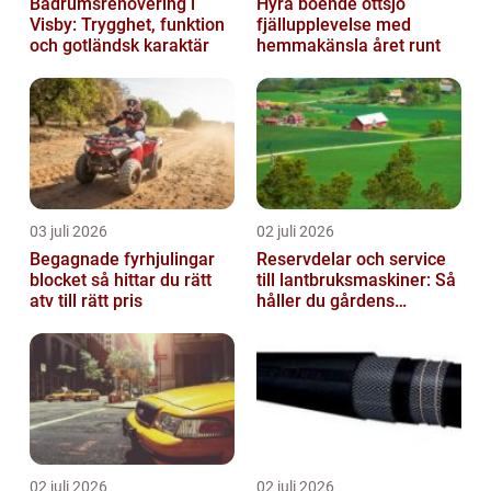
Badrumsrenovering i
Hyra boende ottsjö
Visby: Trygghet, funktion
fjällupplevelse med
och gotländsk karaktär
hemmakänsla året runt
03 juli 2026
02 juli 2026
Begagnade fyrhjulingar
Reservdelar och service
blocket så hittar du rätt
till lantbruksmaskiner: Så
atv till rätt pris
håller du gårdens
maskiner rullande året
om
02 juli 2026
02 juli 2026