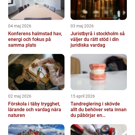
04 maj 2026
03 maj 2026
Konferens halmstad hav,
Juristbyrå i stockholm så
energi och fokus på
väljer du rätt stöd i din
samma plats
juridiska vardag
02 maj 2026
15 april 2026
Förskola i täby trygghet,
Tandreglering i skövde
lärande och vardag nära
allt du behöver veta innan
naturen
du påbörjar en
behandling