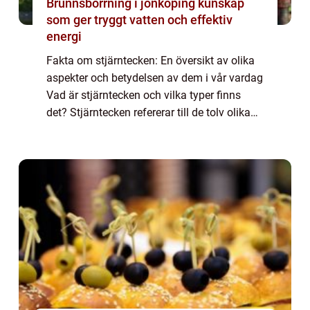
Brunnsborrning i jönköping kunskap
som ger tryggt vatten och effektiv
energi
Fakta om stjärntecken: En översikt av olika
aspekter och betydelsen av dem i vår vardag
Vad är stjärntecken och vilka typer finns
det? Stjärntecken refererar till de tolv olika
delarna av zodiaken, som är en 360 graders
cirkel uppdelad i tolv lika de...