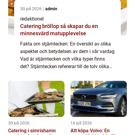
30 juli 2026
admin
redaktionel
Catering bröllop så skapar du en
minnesvärd matupplevelse
Fakta om stjärntecken: En översikt av olika
aspekter och betydelsen av dem i vår vardag
Vad är stjärntecken och vilka typer finns
det? Stjärntecken refererar till de tolv olika
delarna av zodiaken, som är en 360 graders
cirkel uppdelad i tolv lika de...
30 juli 2026
16 juli 2026
Catering i simrishamn
Att köpa Volvo: En