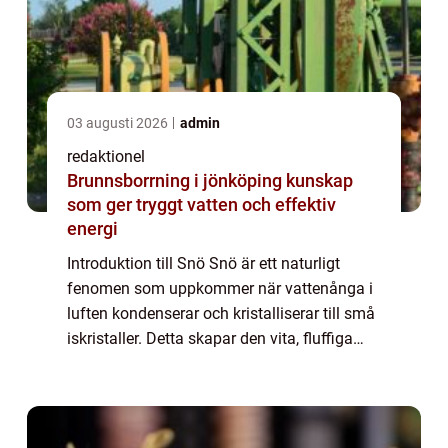
03 augusti 2026
admin
redaktionel
Brunnsborrning i jönköping kunskap
som ger tryggt vatten och effektiv
energi
Introduktion till Snö Snö är ett naturligt
fenomen som uppkommer när vattenånga i
luften kondenserar och kristalliserar till små
iskristaller. Detta skapar den vita, fluffiga
substansen som vi kallar snö. Snö är vanligt
förekommande i kyla klimat och...