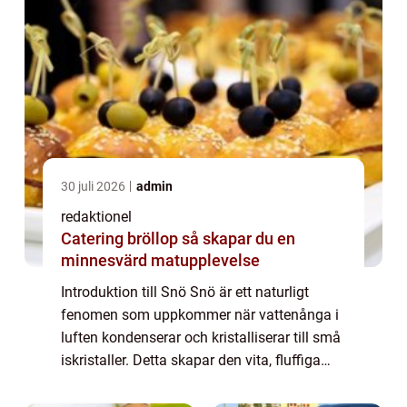
30 juli 2026
admin
redaktionel
Catering bröllop så skapar du en
minnesvärd matupplevelse
Introduktion till Snö Snö är ett naturligt
fenomen som uppkommer när vattenånga i
luften kondenserar och kristalliserar till små
iskristaller. Detta skapar den vita, fluffiga
substansen som vi kallar snö. Snö är vanligt
förekommande i kyla klimat och...