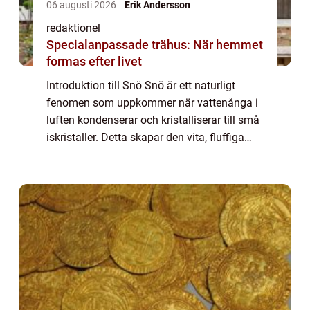
06 augusti 2026
Erik Andersson
redaktionel
Specialanpassade trähus: När hemmet
formas efter livet
Introduktion till Snö Snö är ett naturligt
fenomen som uppkommer när vattenånga i
luften kondenserar och kristalliserar till små
iskristaller. Detta skapar den vita, fluffiga
substansen som vi kallar snö. Snö är vanligt
förekommande i kyla klimat och...