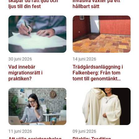
skapar du rätt ljud och
invasiva växter på ett
ljus till din fest
hållbart sätt
30 juni 2026
14 juni 2026
Vad innebär
Trädgårdsanläggning i
migrationsrätt i
Falkenberg: Från tom
praktiken?
tomt till genomtänkt
helhet
11 juni 2026
09 juni 2026