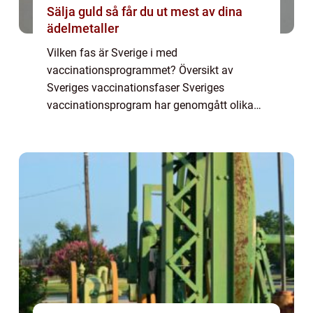
Sälja guld så får du ut mest av dina
ädelmetaller
Vilken fas är Sverige i med
vaccinationsprogrammet? Översikt av
Sveriges vaccinationsfaser Sveriges
vaccinationsprogram har genomgått olika
faser sedan starten. För närvarande befinner
sig Sverige i fas X, där strategin är att
prioritera vissa gruppe...