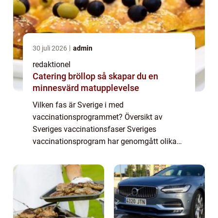
30 juli 2026
admin
redaktionel
Catering bröllop så skapar du en
minnesvärd matupplevelse
Vilken fas är Sverige i med
vaccinationsprogrammet? Översikt av
Sveriges vaccinationsfaser Sveriges
vaccinationsprogram har genomgått olika
faser sedan starten. För närvarande befinner
sig Sverige i fas X, där strategin är att
prioritera vissa gruppe...