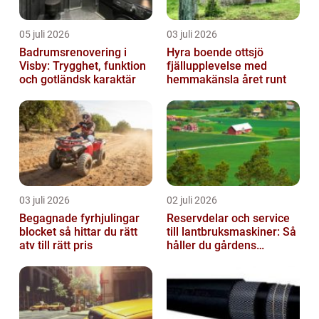
05 juli 2026
03 juli 2026
Badrumsrenovering i
Hyra boende ottsjö
Visby: Trygghet, funktion
fjällupplevelse med
och gotländsk karaktär
hemmakänsla året runt
03 juli 2026
02 juli 2026
Begagnade fyrhjulingar
Reservdelar och service
blocket så hittar du rätt
till lantbruksmaskiner: Så
atv till rätt pris
håller du gårdens
maskiner rullande året
om