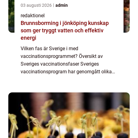
03 augusti 2026
admin
redaktionel
Brunnsborrning i jönköping kunskap
som ger tryggt vatten och effektiv
energi
Vilken fas är Sverige i med
vaccinationsprogrammet? Översikt av
Sveriges vaccinationsfaser Sveriges
vaccinationsprogram har genomgått olika
faser sedan starten. För närvarande befinner
sig Sverige i fas X, där strategin är att
prioritera vissa gruppe...