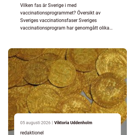
Vilken fas är Sverige i med
vaccinationsprogrammet? Översikt av
Sveriges vaccinationsfaser Sveriges
vaccinationsprogram har genomgått olika
faser sedan starten. För närvarande befinner
sig Sverige i fas X, där strategin är att
prioritera vissa gruppe...
05 augusti 2026
Viktoria Uddenholm
redaktionel