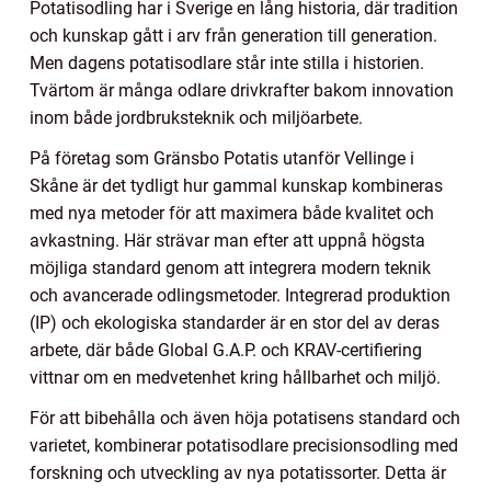
Potatisodling har i Sverige en lång historia, där tradition
och kunskap gått i arv från generation till generation.
Men dagens potatisodlare står inte stilla i historien.
Tvärtom är många odlare drivkrafter bakom innovation
inom både jordbruksteknik och miljöarbete.
På företag som Gränsbo Potatis utanför Vellinge i
Skåne är det tydligt hur gammal kunskap kombineras
med nya metoder för att maximera både kvalitet och
avkastning. Här strävar man efter att uppnå högsta
möjliga standard genom att integrera modern teknik
och avancerade odlingsmetoder. Integrerad produktion
(IP) och ekologiska standarder är en stor del av deras
arbete, där både Global G.A.P. och KRAV-certifiering
vittnar om en medvetenhet kring hållbarhet och miljö.
För att bibehålla och även höja potatisens standard och
varietet, kombinerar potatisodlare precisionsodling med
forskning och utveckling av nya potatissorter. Detta är