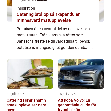
30 juli 2026
admin
inspiration
Catering bröllop så skapar du en
minnesvärd matupplevelse
Potatisen är en central del av den svenska
matkulturen. Från klassiska rätter som
Janssons frestelse till vardagliga tillbehör,
potatisens mångsidighet gör den oumbärlig
i köket. Men vad många kanske in...
30 juli 2026
16 juli 2026
Catering i simrishamn
Att köpa Volvo: En
smakupplevelser nära
genomtänkt guide för
havet
tryggt bilköp