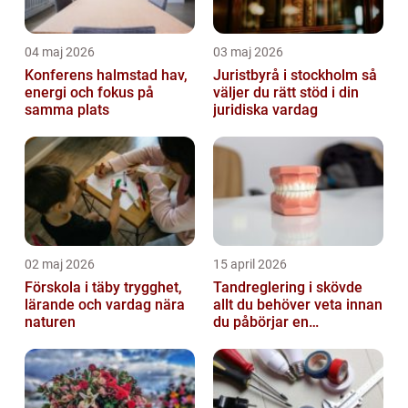
04 maj 2026
03 maj 2026
Konferens halmstad hav,
Juristbyrå i stockholm så
energi och fokus på
väljer du rätt stöd i din
samma plats
juridiska vardag
02 maj 2026
15 april 2026
Förskola i täby trygghet,
Tandreglering i skövde
lärande och vardag nära
allt du behöver veta innan
naturen
du påbörjar en
behandling