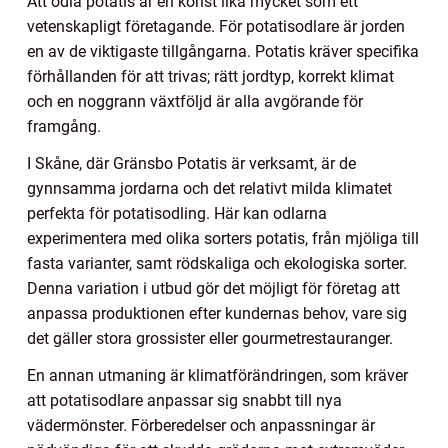
Att odla potatis är en konst lika mycket som ett
vetenskapligt företagande. För potatisodlare är jorden
en av de viktigaste tillgångarna. Potatis kräver specifika
förhållanden för att trivas; rätt jordtyp, korrekt klimat
och en noggrann växtföljd är alla avgörande för
framgång.
I Skåne, där Gränsbo Potatis är verksamt, är de
gynnsamma jordarna och det relativt milda klimatet
perfekta för potatisodling. Här kan odlarna
experimentera med olika sorters potatis, från mjöliga till
fasta varianter, samt rödskaliga och ekologiska sorter.
Denna variation i utbud gör det möjligt för företag att
anpassa produktionen efter kundernas behov, vare sig
det gäller stora grossister eller gourmetrestauranger.
En annan utmaning är klimatförändringen, som kräver
att potatisodlare anpassar sig snabbt till nya
vädermönster. Förberedelser och anpassningar är