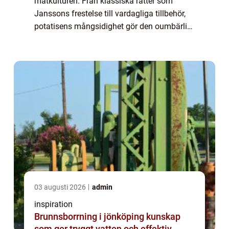
matkulturen. Från klassiska rätter som
Janssons frestelse till vardagliga tillbehör,
potatisens mångsidighet gör den oumbärlig
i köket. Men vad många kanske in...
03 augusti 2026
admin
inspiration
Brunnsborrning i jönköping kunskap
som ger tryggt vatten och effektiv