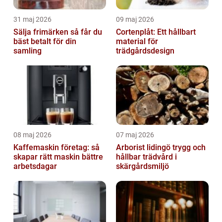
31 maj 2026
09 maj 2026
Sälja frimärken så får du
Cortenplåt: Ett hållbart
bäst betalt för din
material för
samling
trädgårdsdesign
08 maj 2026
07 maj 2026
Kaffemaskin företag: så
Arborist lidingö trygg och
skapar rätt maskin bättre
hållbar trädvård i
arbetsdagar
skärgårdsmiljö