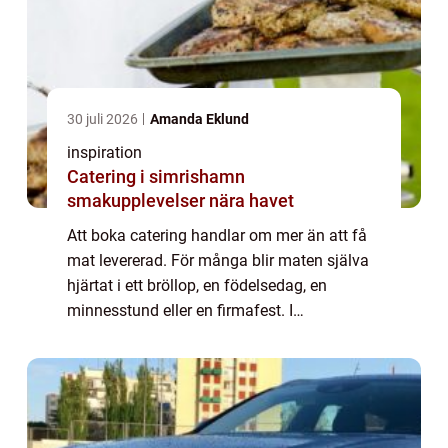
30 juli 2026
Amanda Eklund
inspiration
Catering i simrishamn
smakupplevelser nära havet
Att boka catering handlar om mer än att få
mat levererad. För många blir maten själva
hjärtat i ett bröllop, en födelsedag, en
minnesstund eller en firmafest. I
Simrishamn är havet närvarande nästan
överallt, och många söker en matupplevelse
som speg...