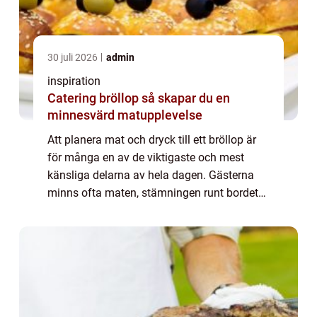
30 juli 2026
admin
inspiration
Catering bröllop så skapar du en
minnesvärd matupplevelse
Att planera mat och dryck till ett bröllop är
för många en av de viktigaste och mest
känsliga delarna av hela dagen. Gästerna
minns ofta maten, stämningen runt bordet
och känslan av att bli omhändertagna. En
genomtänkt lösning för catering bröllop ka...