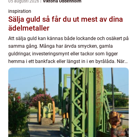
05 augusti 2026
Viktoria Uddenholm
inspiration
Sälja guld så får du ut mest av dina
ädelmetaller
Att sälja guld kan kännas både lockande och osäkert på
samma gång. Många har ärvda smycken, gamla
guldringar, investeringsmynt eller tackor som ligger
hemma i ett bankfack eller längst in i en byrålåda. När
priset på guld stiger väcks frågan: är det ...