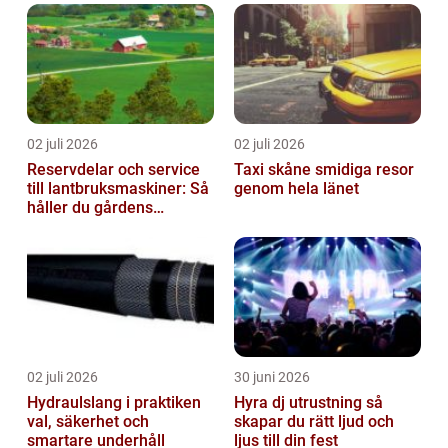
02 juli 2026
02 juli 2026
Reservdelar och service
Taxi skåne smidiga resor
till lantbruksmaskiner: Så
genom hela länet
håller du gårdens
maskiner rullande året
om
02 juli 2026
30 juni 2026
Hydraulslang i praktiken
Hyra dj utrustning så
val, säkerhet och
skapar du rätt ljud och
smartare underhåll
ljus till din fest