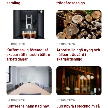
samling
trädgårdsdesign
08 maj 2026
07 maj 2026
Kaffemaskin företag: så
Arborist lidingö trygg och
skapar rätt maskin bättre
hållbar trädvård i
arbetsdagar
skärgårdsmiljö
04 maj 2026
03 maj 2026
Konferens halmstad hav,
Juristbyrå i stockholm så