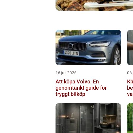
16 juli 2026
06 
Att köpa Volvo: En
Kbt v
genomtänkt guide för
be
tryggt bilköp
va