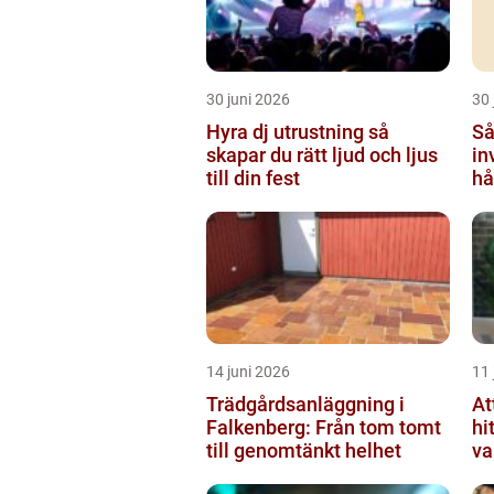
30 juni 2026
30 
Hyra dj utrustning så
Så
skapar du rätt ljud och ljus
in
till din fest
hå
14 juni 2026
11 
Trädgårdsanläggning i
At
Falkenberg: Från tom tomt
hi
till genomtänkt helhet
va