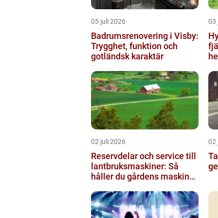
05 juli 2026
03 
Badrumsrenovering i Visby:
Hy
Trygghet, funktion och
fj
gotländsk karaktär
he
02 juli 2026
02 
Reservdelar och service till
Taxi 
lantbruksmaskiner: Så
ge
håller du gårdens maskiner
rullande året om