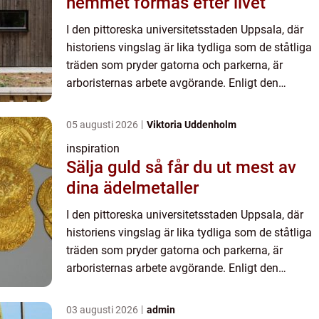
hemmet formas efter livet
I den pittoreska universitetsstaden Uppsala, där
historiens vingslag är lika tydliga som de ståtliga
träden som pryder gatorna och parkerna, är
arboristernas arbete avgörande. Enligt den
tradition av respekt för na...
05 augusti 2026
Viktoria Uddenholm
inspiration
Sälja guld så får du ut mest av
dina ädelmetaller
I den pittoreska universitetsstaden Uppsala, där
historiens vingslag är lika tydliga som de ståtliga
träden som pryder gatorna och parkerna, är
arboristernas arbete avgörande. Enligt den
tradition av respekt för na...
03 augusti 2026
admin