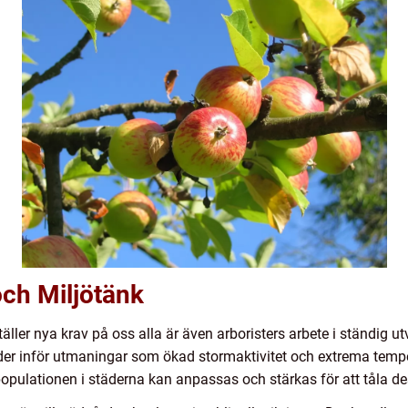
och Miljötänk
äller nya krav på oss alla är även arboristers arbete i ständig ut
äder inför utmaningar som ökad stormaktivitet och extrema tempe
populationen i städerna kan anpassas och stärkas för att tåla de