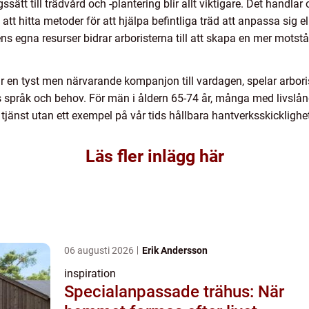
gssätt till trädvård och -plantering blir allt viktigare. Det handlar
 att hitta metoder för att hjälpa befintliga träd att anpassa sig 
ns egna resurser bidrar arboristerna till att skapa en mer mots
r en tyst men närvarande kompanjon till vardagen, spelar arboris
as språk och behov. För män i åldern 65-74 år, många med livslån
 tjänst utan ett exempel på vår tids hållbara hantverksskicklighe
Läs fler inlägg här
06 augusti 2026
Erik Andersson
inspiration
Specialanpassade trähus: När