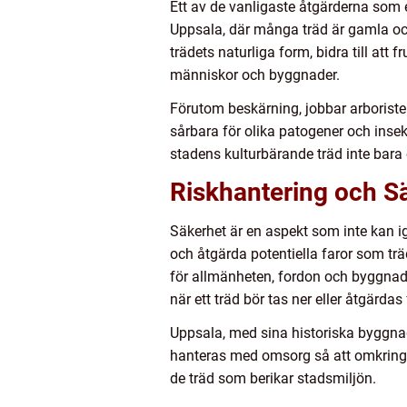
Ett av de vanligaste åtgärderna som en
Uppsala, där många träd är gamla och
trädets naturliga form, bidra till att 
människor och byggnader.
Förutom beskärning, jobbar arborister
sårbara för olika patogener och insek
stadens kulturbärande träd inte bara 
Riskhantering och S
Säkerhet är en aspekt som inte kan ig
och åtgärda potentiella faror som träd
för allmänheten, fordon och byggnade
när ett träd bör tas ner eller åtgärdas 
Uppsala, med sina historiska byggnad
hanteras med omsorg så att omkringlig
de träd som berikar stadsmiljön.