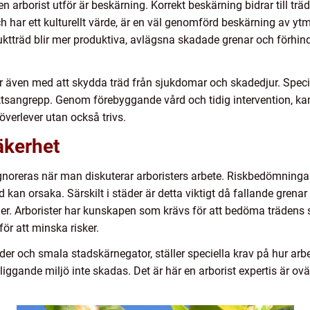
 arborist utför är beskärning. Korrekt beskärning bidrar till träd
 har ett kulturellt värde, är en väl genomförd beskärning av yt
fruktträd blir mer produktiva, avlägsna skadade grenar och förhindra 
 även med att skydda träd från sjukdomar och skadedjur. Speciell
tsangrepp. Genom förebyggande vård och tidig intervention, kan a
överlever utan också trivs.
äkerhet
noreras när man diskuterar arboristers arbete. Riskbedömningar u
 kan orsaka. Särskilt i städer är detta viktigt då fallande grenar 
r. Arborister har kunskapen som krävs för att bedöma trädens st
för att minska risker.
er och smala stadskärnegator, ställer speciella krav på hur arb
gande miljö inte skadas. Det är här en arborist expertis är ovär