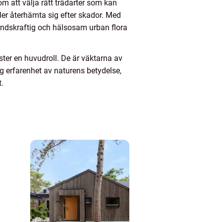
 om att välja rätt trädarter som kan
eller återhämta sig efter skador. Med
tåndskraftig och hälsosam urban flora
ter en huvudroll. De är väktarna av
g erfarenhet av naturens betydelse,
t.