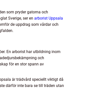
räden som pryder gatorna och
glat Sverige, ser en
arborist Uppsala
enomför de uppdrag som vårdar och
gfalden.
er. En arborist har utbildning inom
 skadedjursbekämpning och
skap för en stor spann av
psala är trädvård speciellt viktigt då
te därför inte bara se till träden utan