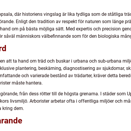
ppsala, där historiens vingslag är lika tydliga som de ståtliga t
örande. Enligt den tradition av respekt för naturen som länge prä
om hand om på bästa möjliga sätt. Med expertis och precision g
lt för såväl människors välbefinnande som för den biologiska mån
rd
en att ta hand om träd och buskar i urbana och sub-urbana miljö
inklusive plantering, beskärning, diagnostisering av sjukdomar,
mfattande och varierade bestånd av trädarter, kräver detta bered
rister måste hantera.
görande, från dess rötter till de högsta grenarna. I städer som Up
rs livsmiljö. Arborister arbetar ofta i offentliga miljöer och mås
a kring dem.
arande