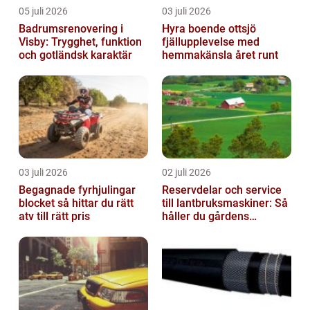
05 juli 2026
03 juli 2026
Badrumsrenovering i
Hyra boende ottsjö
Visby: Trygghet, funktion
fjällupplevelse med
och gotländsk karaktär
hemmakänsla året runt
03 juli 2026
02 juli 2026
Begagnade fyrhjulingar
Reservdelar och service
blocket så hittar du rätt
till lantbruksmaskiner: Så
atv till rätt pris
håller du gårdens
maskiner rullande året
om