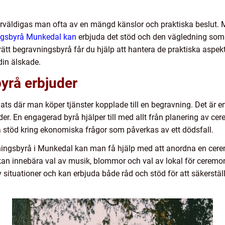
rväldigas man ofta av en mängd känslor och praktiska beslut. Mit
ngsbyrå Munkedal kan
erbjuda det stöd och den vägledning som 
rätt begravningsbyrå får du hjälp att hantera de praktiska aspek
din älskade.
yrå erbjuder
ats där man köper tjänster kopplade till en begravning. Det är e
. En engagerad byrå hjälper till med allt från planering av cere
töd kring ekonomiska frågor som påverkas av ett dödsfall.
ngsbyrå i Munkedal kan man få hjälp med att anordna en cere
kan innebära val av musik, blommor och val av lokal för ceremo
v situationer och kan erbjuda både råd och stöd för att säkerstäl