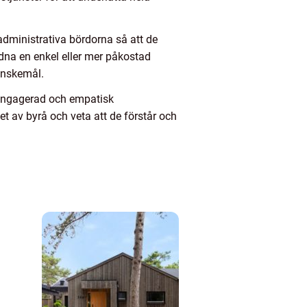
 administrativa bördorna så att de
dna en enkel eller mer påkostad
önskemål.
n engagerad och empatisk
et av byrå och veta att de förstår och