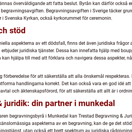
kännas överväldigande att fatta beslut. Byrån kan därför också 
 begravningsavgiften. Begravningsavgiften i Sverige täcker gr
 i Svenska Kyrkan, också kyrkorummet för ceremonin.
ch stöd
a aspekterna av ett dödsfall, finns det även juridiska frågor a
erbjuder juridiska tjänster. Dessa kan innefatta hjälp med bou
å kan hjälpa till med att förklara och navigera dessa aspekter, 
g förberedelse för att säkerställa att alla önskemål respektera
utforma handlingarna korrekt. Det kan också vara en god idé att f
tal och äktenskapsförord, för att säkerställa att allt är i ordni
 juridik: din partner i munkedal
rfaren begravningsbyrå i Munkedal kan Trestad Begravning & Juri
h känslomässiga aspekterna av en begravning, kan de ge det stö
ningstjänst, utan också ett brett spektrum av juridiska rådgivning