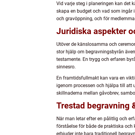
Vid varje steg i planeringen kan det 
skapa en budget och vad som ingår i
och gravöppning, och för medlemmar
Juridiska aspekter o
Utöver de känslosamma och ceremoniell
stor hjälp om begravningsbyrån även 
testamente. En trygg och erfaren byr
sinnesro.
En framtidsfullmakt kan vara en vikti
igenom processen och hjälpa till att 
skillnaderna mellan gåvobrev, samboav
Trestad begravning &
När man letar efter en pålitlig och e
förståelse för både de praktiska oc
erbjuder inte bara traditionell begrav