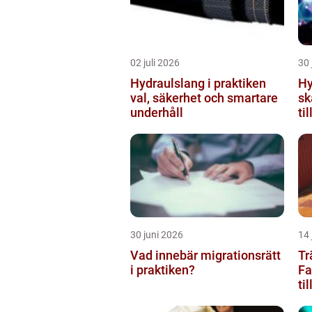
02 juli 2026
30 
Hydraulslang i praktiken
Hy
val, säkerhet och smartare
sk
underhåll
til
30 juni 2026
14 
Vad innebär migrationsrätt
Tr
i praktiken?
Fa
ti