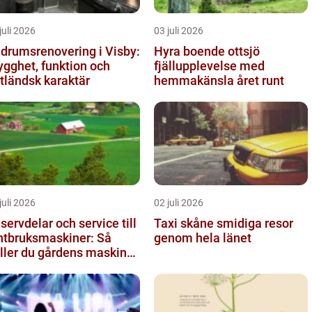
juli 2026
03 juli 2026
drumsrenovering i Visby:
Hyra boende ottsjö
ygghet, funktion och
fjällupplevelse med
tländsk karaktär
hemmakänsla året runt
juli 2026
02 juli 2026
servdelar och service till
Taxi skåne smidiga resor
ntbruksmaskiner: Så
genom hela länet
ller du gårdens maskiner
llande året om