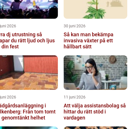
juni 2026
30 juni 2026
ra dj utrustning så
Så kan man bekämpa
apar du rätt ljud och ljus
invasiva växter på ett
l din fest
hållbart sätt
juni 2026
11 juni 2026
ädgårdsanläggning i
Att välja assistansbolag så
lkenberg: Från tom tomt
hittar du rätt stöd i
ll genomtänkt helhet
vardagen