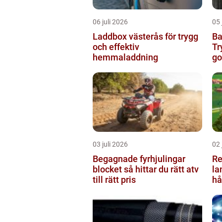
06 juli 2026
05 
Laddbox västerås för trygg
Ba
och effektiv
Tr
hemmaladdning
go
03 juli 2026
02 
Begagnade fyrhjulingar
Re
blocket så hittar du rätt atv
la
till rätt pris
hå
ru