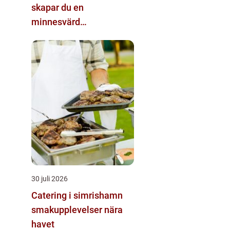
skapar du en
minnesvärd
matupplevelse
30 juli 2026
Catering i simrishamn
smakupplevelser nära
havet