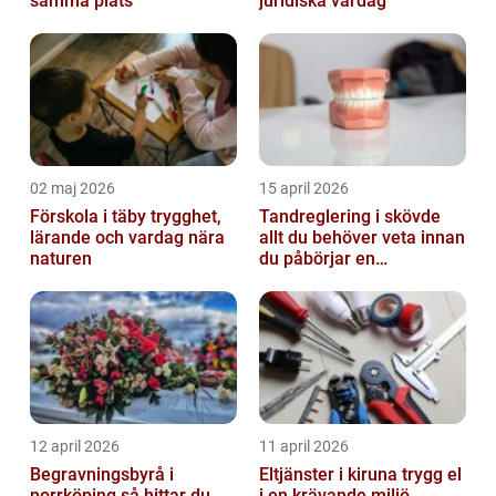
samma plats
juridiska vardag
02 maj 2026
15 april 2026
Förskola i täby trygghet,
Tandreglering i skövde
lärande och vardag nära
allt du behöver veta innan
naturen
du påbörjar en
behandling
12 april 2026
11 april 2026
Begravningsbyrå i
Eltjänster i kiruna trygg el
norrköping så hittar du
i en krävande miljö