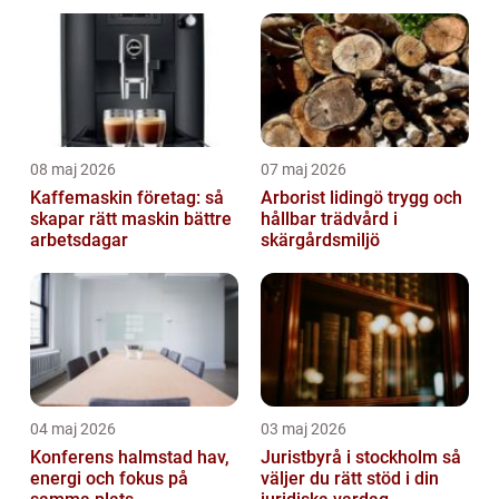
08 maj 2026
07 maj 2026
Kaffemaskin företag: så
Arborist lidingö trygg och
skapar rätt maskin bättre
hållbar trädvård i
arbetsdagar
skärgårdsmiljö
04 maj 2026
03 maj 2026
Konferens halmstad hav,
Juristbyrå i stockholm så
energi och fokus på
väljer du rätt stöd i din