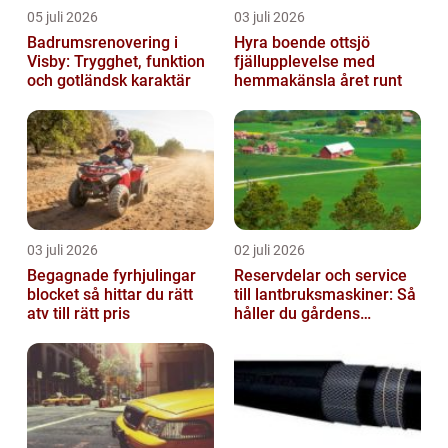
05 juli 2026
03 juli 2026
Badrumsrenovering i
Hyra boende ottsjö
Visby: Trygghet, funktion
fjällupplevelse med
och gotländsk karaktär
hemmakänsla året runt
03 juli 2026
02 juli 2026
Begagnade fyrhjulingar
Reservdelar och service
blocket så hittar du rätt
till lantbruksmaskiner: Så
atv till rätt pris
håller du gårdens
maskiner rullande året
om