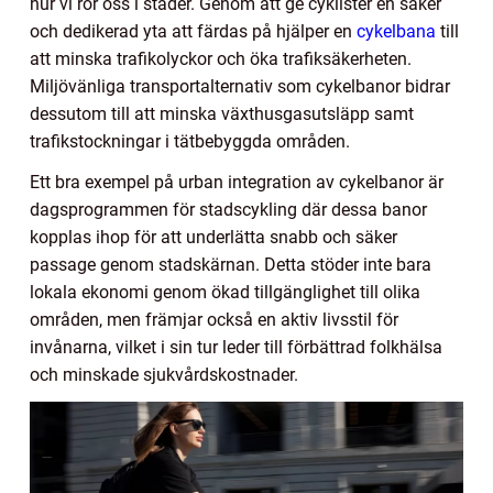
hur vi rör oss i städer. Genom att ge cyklister en säker
och dedikerad yta att färdas på hjälper en
cykelbana
till
att minska trafikolyckor och öka trafiksäkerheten.
Miljövänliga transportalternativ som cykelbanor bidrar
dessutom till att minska växthusgasutsläpp samt
trafikstockningar i tätbebyggda områden.
Ett bra exempel på urban integration av cykelbanor är
dagsprogrammen för stadscykling där dessa banor
kopplas ihop för att underlätta snabb och säker
passage genom stadskärnan. Detta stöder inte bara
lokala ekonomi genom ökad tillgänglighet till olika
områden, men främjar också en aktiv livsstil för
invånarna, vilket i sin tur leder till förbättrad folkhälsa
och minskade sjukvårdskostnader.