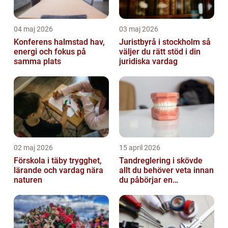
04 maj 2026
03 maj 2026
Konferens halmstad hav,
Juristbyrå i stockholm så
energi och fokus på
väljer du rätt stöd i din
samma plats
juridiska vardag
02 maj 2026
15 april 2026
Förskola i täby trygghet,
Tandreglering i skövde
lärande och vardag nära
allt du behöver veta innan
naturen
du påbörjar en
behandling