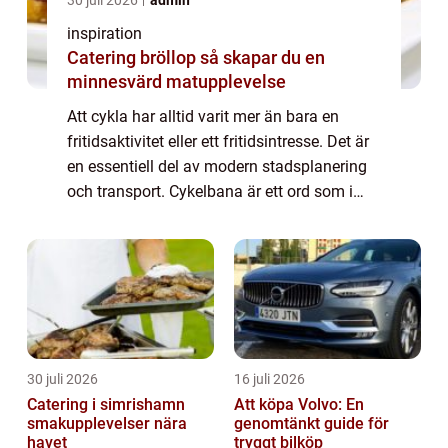
inspiration
Catering bröllop så skapar du en
minnesvärd matupplevelse
Att cykla har alltid varit mer än bara en
fritidsaktivitet eller ett fritidsintresse. Det är
en essentiell del av modern stadsplanering
och transport. Cykelbana är ett ord som i
dagens samhälle har blivit synonymt med
hållba...
30 juli 2026
16 juli 2026
Catering i simrishamn
Att köpa Volvo: En
smakupplevelser nära
genomtänkt guide för
havet
tryggt bilköp