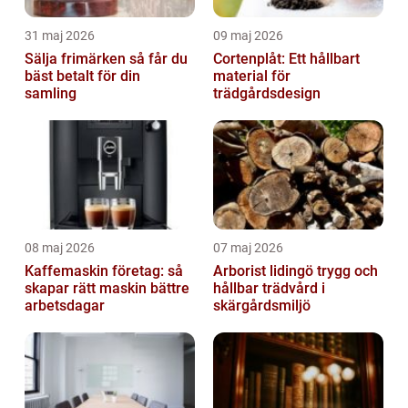
31 maj 2026
09 maj 2026
Sälja frimärken så får du
Cortenplåt: Ett hållbart
bäst betalt för din
material för
samling
trädgårdsdesign
08 maj 2026
07 maj 2026
Kaffemaskin företag: så
Arborist lidingö trygg och
skapar rätt maskin bättre
hållbar trädvård i
arbetsdagar
skärgårdsmiljö