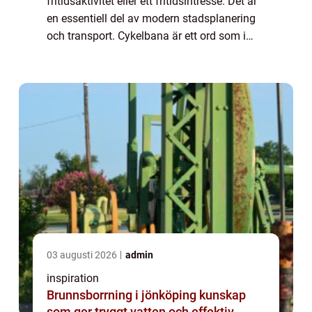
fritidsaktivitet eller ett fritidsintresse. Det är
en essentiell del av modern stadsplanering
och transport. Cykelbana är ett ord som i
dagens samhälle har blivit synonymt med
hållba...
03 augusti 2026
admin
inspiration
Brunnsborrning i jönköping kunskap
som ger tryggt vatten och effektiv