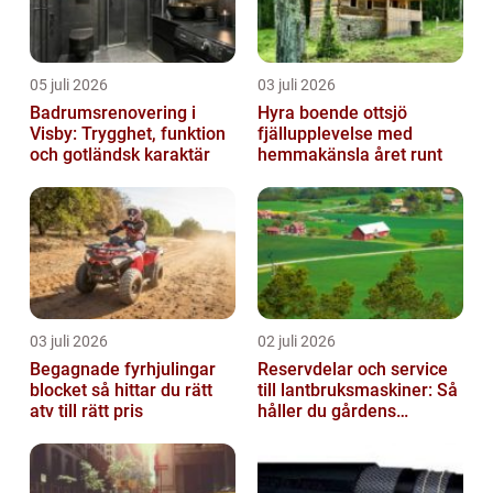
05 juli 2026
03 juli 2026
Badrumsrenovering i
Hyra boende ottsjö
Visby: Trygghet, funktion
fjällupplevelse med
och gotländsk karaktär
hemmakänsla året runt
03 juli 2026
02 juli 2026
Begagnade fyrhjulingar
Reservdelar och service
blocket så hittar du rätt
till lantbruksmaskiner: Så
atv till rätt pris
håller du gårdens
maskiner rullande året
om