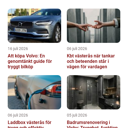
havets djup döljer några av naturens mest
imponerande och snabba varelser. ...
16 juli 2026
06 juli 2026
Att köpa Volvo: En
Kbt västerås när tankar
genomtänkt guide för
och beteenden står i
tryggt bilköp
vägen för vardagen
06 juli 2026
05 juli 2026
Laddbox västerås för
Badrumsrenovering i
trygg och effektiv
Visby: Trygghet, funktion