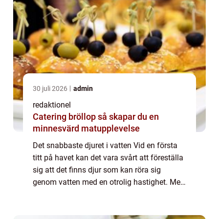
30 juli 2026
admin
redaktionel
Catering bröllop så skapar du en
minnesvärd matupplevelse
Det snabbaste djuret i vatten Vid en första
titt på havet kan det vara svårt att föreställa
sig att det finns djur som kan röra sig
genom vatten med en otrolig hastighet. Men
havets djup döljer några av naturens mest
imponerande och snabba varelser. ...