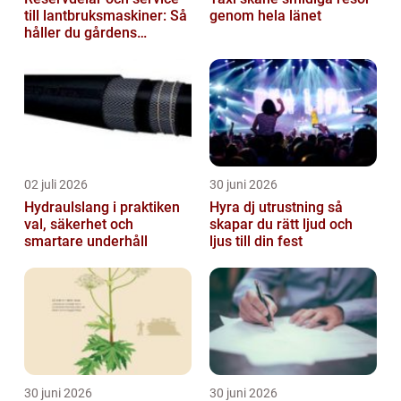
till lantbruksmaskiner: Så
genom hela länet
håller du gårdens
maskiner rullande året
om
02 juli 2026
30 juni 2026
Hydraulslang i praktiken
Hyra dj utrustning så
val, säkerhet och
skapar du rätt ljud och
smartare underhåll
ljus till din fest
30 juni 2026
30 juni 2026