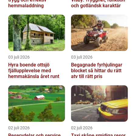
hemmaladdning
och gotländsk karaktär
03 juli 2026
03 juli 2026
Hyra boende ottsjö
Begagnade fyrhjulingar
fjällupplevelse med
blocket så hittar du rätt
hemmakänsla året runt
atv till rätt pris
02 juli 2026
02 juli 2026
Reservdelar och service
Taxi skåne smidiga resor