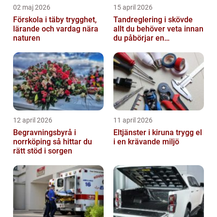
02 maj 2026
15 april 2026
Förskola i täby trygghet,
Tandreglering i skövde
lärande och vardag nära
allt du behöver veta innan
naturen
du påbörjar en
behandling
12 april 2026
11 april 2026
Begravningsbyrå i
Eltjänster i kiruna trygg el
norrköping så hittar du
i en krävande miljö
rätt stöd i sorgen