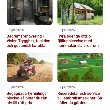
05 juli 2026
03 juli 2026
Badrumsrenovering i
Hyra boende ottsjö
Visby: Trygghet, funktion
fjällupplevelse med
och gotländsk karaktär
hemmakänsla året runt
03 juli 2026
02 juli 2026
Begagnade fyrhjulingar
Reservdelar och service
blocket så hittar du rätt
till lantbruksmaskiner: Så
atv till rätt pris
håller du gårdens
maskiner rullande året