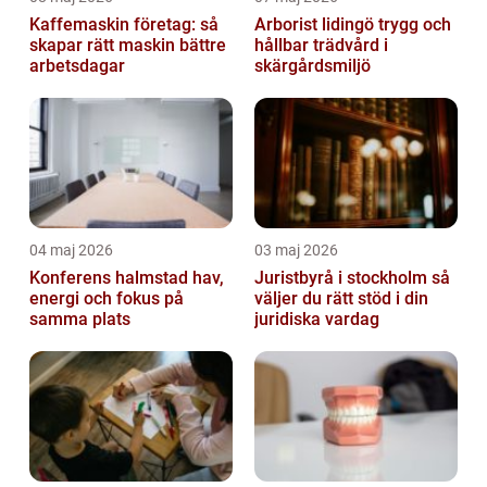
Kaffemaskin företag: så
Arborist lidingö trygg och
skapar rätt maskin bättre
hållbar trädvård i
arbetsdagar
skärgårdsmiljö
04 maj 2026
03 maj 2026
Konferens halmstad hav,
Juristbyrå i stockholm så
energi och fokus på
väljer du rätt stöd i din
samma plats
juridiska vardag