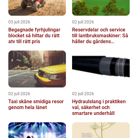
03 juli 2026
02 juli 2026
Begagnade fyrhjulingar
Reservdelar och service
blocket så hittar du rätt
till lantbruksmaskiner: Så
atv till rätt pris
håller du gårdens
maskiner rullande året
om
02 juli 2026
02 juli 2026
Taxi skåne smidiga resor
Hydraulslang i praktiken
genom hela länet
val, säkerhet och
smartare underhåll