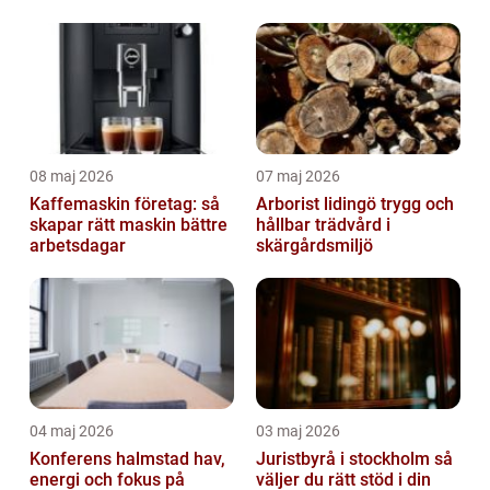
08 maj 2026
07 maj 2026
Kaffemaskin företag: så
Arborist lidingö trygg och
skapar rätt maskin bättre
hållbar trädvård i
arbetsdagar
skärgårdsmiljö
04 maj 2026
03 maj 2026
Konferens halmstad hav,
Juristbyrå i stockholm så
energi och fokus på
väljer du rätt stöd i din