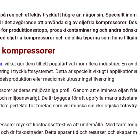
n på ren och effektiv tryckluft högre än någonsin. Speciellt ino
är det avgörande att använda sig av oljefria kompressorer. Des
sken för produktionsstopp, produktkontaminering och andra oönsk
ed oljefria kompressorer och de olika typerna som finns tillg
a kompressorer
ar
, vilket gör dem till ett populärt val inom flera industrier. En a
ing i tryckluftssystemet. Detta är speciellt viktigt i applikationer
delsproduktion eller medicinsk utrustningstillverkning.
orer är deras miljövänliga profil. Genom att eliminera oljan frå
och miljöansvarigt. De är byggda för att uppfylla marknadsstand
 dem perfekta för företag som vill minska sin ekologiska fotavt
pressorer mycket kostnadseffektiva att underhålla. Med färre rör
och driftskostnader. Detta sparar tid och resurser, och skapar m