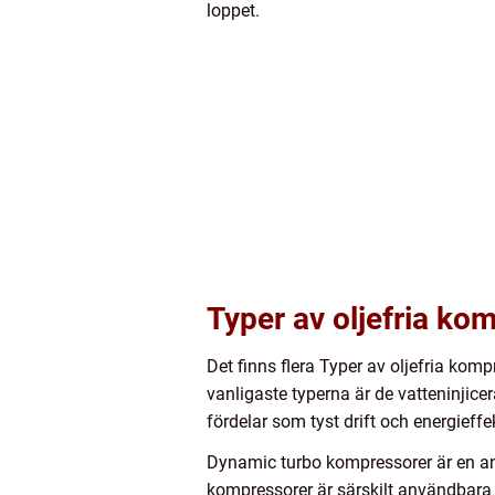
loppet.
Typer av oljefria ko
Det finns flera Typer av oljefria ko
vanligaste typerna är de vatteninjic
fördelar som tyst drift och energieffek
Dynamic turbo kompressorer är en an
kompressorer är särskilt användbara i 