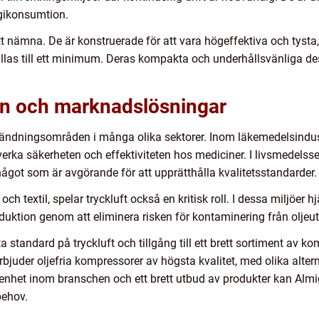
gikonsumtion.
 nämna. De är konstruerade för att vara högeffektiva och tysta,
ållas till ett minimum. Deras kompakta och underhållsvänliga de
 och marknadslösningar
vändningsområden i många olika sektorer. Inom läkemedelsindustr
rka säkerheten och effektiviteten hos mediciner. I livsmedelssekto
got som är avgörande för att upprätthålla kvalitetsstandarder.
h textil, spelar tryckluft också en kritisk roll. I dessa miljöer hj
roduktion genom att eliminera risken för kontaminering från oljeu
a standard på tryckluft och tillgång till ett brett sortiment av k
rbjuder oljefria kompressorer av högsta kvalitet, med olika altern
renhet inom branschen och ett brett utbud av produkter kan Almi
behov.