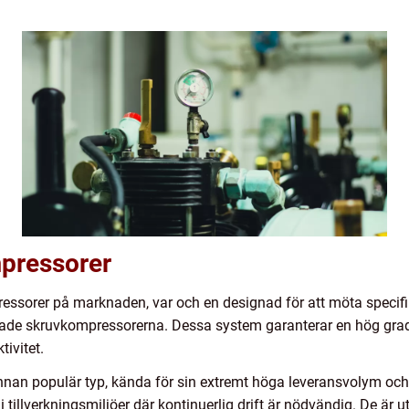
mpressorer
mpressorer på marknaden, var och en designad för att möta specif
erade skruvkompressorerna. Dessa system garanterar en hög grad 
tivitet.
nan populär typ, kända för sin extremt höga leveransvolym och
tillverkningsmiljöer där kontinuerlig drift är nödvändig. De är u