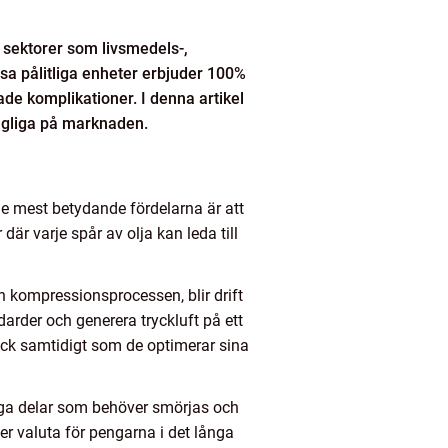
m sektorer som livsmedels-,
sa pålitliga enheter erbjuder 100%
ade komplikationer. I denna artikel
ängliga på marknaden.
v de mest betydande fördelarna är att
 där varje spår av olja kan leda till
n kompressionsprocessen, blir drift
arder och generera tryckluft på ett
ryck samtidigt som de optimerar sina
liga delar som behöver smörjas och
er valuta för pengarna i det långa