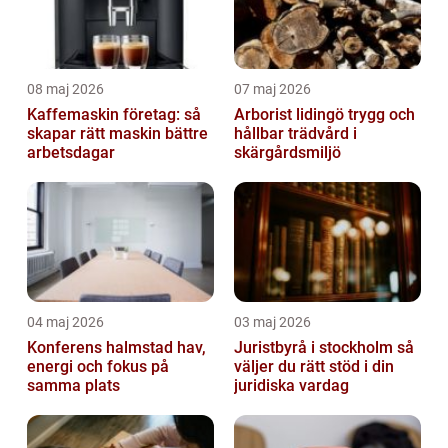
08 maj 2026
07 maj 2026
Kaffemaskin företag: så
Arborist lidingö trygg och
skapar rätt maskin bättre
hållbar trädvård i
arbetsdagar
skärgårdsmiljö
04 maj 2026
03 maj 2026
Konferens halmstad hav,
Juristbyrå i stockholm så
energi och fokus på
väljer du rätt stöd i din
samma plats
juridiska vardag