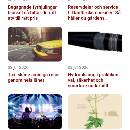
Begagnade fyrhjulingar
Reservdelar och service
blocket så hittar du rätt
till lantbruksmaskiner: Så
atv till rätt pris
håller du gårdens
maskiner rullande året
om
02 juli 2026
02 juli 2026
Taxi skåne smidiga resor
Hydraulslang i praktiken
genom hela länet
val, säkerhet och
smartare underhåll