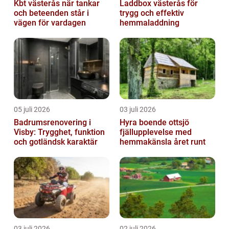
Kbt västerås när tankar
Laddbox västerås för
och beteenden står i
trygg och effektiv
vägen för vardagen
hemmaladdning
05 juli 2026
03 juli 2026
Badrumsrenovering i
Hyra boende ottsjö
Visby: Trygghet, funktion
fjällupplevelse med
och gotländsk karaktär
hemmakänsla året runt
03 juli 2026
02 juli 2026