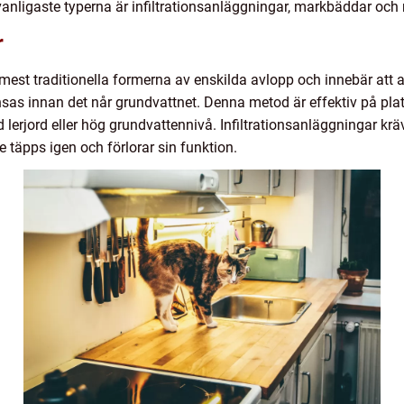
anligaste typerna är infiltrationsanläggningar, markbäddar och 
r
 mest traditionella formerna av enskilda avlopp och innebär att 
 rensas innan det når grundvattnet. Denna metod är effektiv på 
lerjord eller hög grundvattennivå. Infiltrationsanläggningar kr
te täpps igen och förlorar sin funktion.