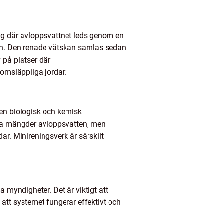
ng där avloppsvattnet leds genom en
tion. Den renade vätskan samlas sedan
v på platser där
nomsläppliga jordar.
 en biologisk och kemisk
ora mängder avloppsvatten, men
r. Minireningsverk är särskilt
 myndigheter. Det är viktigt att
a att systemet fungerar effektivt och