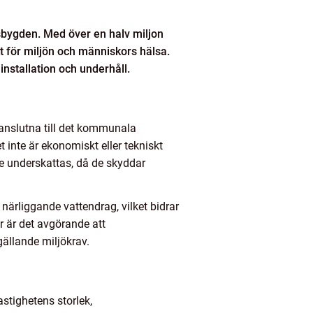
sbygden. Med över en halv miljon
kt för miljön och människors hälsa.
installation och underhåll.
anslutna till det kommunala
 inte är ekonomiskt eller tekniskt
te underskattas, då de skyddar
närliggande vattendrag, vilket bidrar
r är det avgörande att
gällande miljökrav.
astighetens storlek,