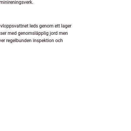
minireningsverk.
avloppsvattnet leds genom ett lager
platser med genomsläpplig jord men
äver regelbunden inspektion och