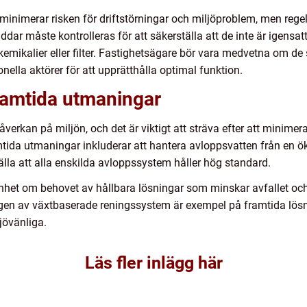
minimerar risken för driftstörningar och miljöproblem, men regelb
dar måste kontrolleras för att säkerställa att de inte är igensa
 kemikalier eller filter. Fastighetsägare bör vara medvetna om de 
lla aktörer för att upprätthålla optimal funktion.
ramtida utmaningar
verkan på miljön, och det är viktigt att sträva efter att minim
amtida utmaningar inkluderar att hantera avloppsvatten från en 
älla att alla enskilda avloppssystem håller hög standard.
het om behovet av hållbara lösningar som minskar avfallet och 
en av växtbaserade reningssystem är exempel på framtida lösnin
jövänliga.
Läs fler inlägg här