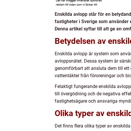
Enskilda avlopp står för en betyda
fastigheter i Sverige som använder en
Denna artikel syftar till att ge en o
Betydelsen av enskil
Enskilda avlopp är system som använd
avloppsnätet. Dessa system är särskil
genomförbart att ansluta dem till ett
vattentäkter från föroreningar och bid
Felaktigt fungerande enskilda avlopp 
till övergödning och de negativa effe
fastighetsägare och ansvariga myndigh
Olika typer av enski
Det finns flera olika typer av enskild