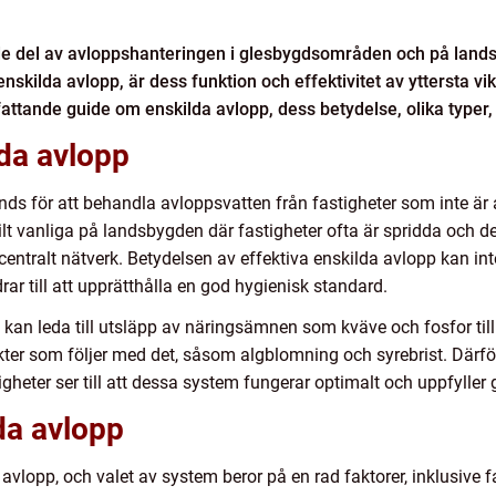
nde del av avloppshanteringen i glesbygdsområden och på land
skilda avlopp, är dess funktion och effektivitet av yttersta vi
mfattande guide om enskilda avlopp, dess betydelse, olika typer, 
da avlopp
s för att behandla avloppsvatten från fastigheter som inte är 
t vanliga på landsbygden där fastigheter ofta är spridda och det
 centralt nätverk. Betydelsen av effektiva enskilda avlopp kan in
rar till att upprätthålla en god hygienisk standard.
kan leda till utsläpp av näringsämnen som kväve och fosfor till 
kter som följer med det, såsom algblomning och syrebrist. Därfö
eter ser till att dessa system fungerar optimalt och uppfyller 
lda avlopp
a avlopp, och valet av system beror på en rad faktorer, inklusive f