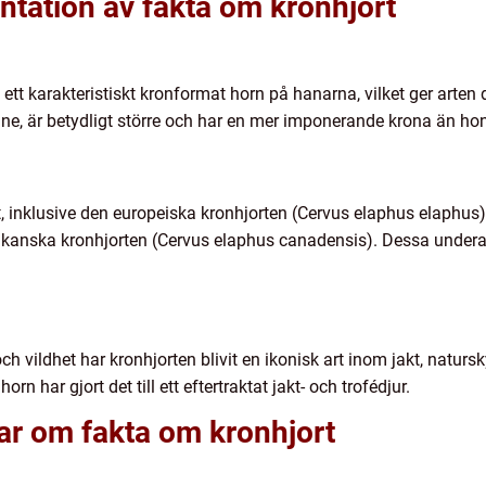
tation av fakta om kronhjort
d ett karakteristiskt kronformat horn på hanarna, vilket ger art
ane, är betydligt större och har en mer imponerande krona än h
rt, inklusive den europeiska kronhjorten (Cervus elaphus elaphus)
nska kronhjorten (Cervus elaphus canadensis). Dessa underarte
h vildhet har kronhjorten blivit en ikonisk art inom jakt, natur
n har gjort det till ett eftertraktat jakt- och trofédjur.
ar om fakta om kronhjort