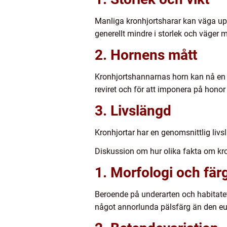
Manliga kronhjortsharar kan väga upp 
generellt mindre i storlek och väger 
2. Hornens mått
Kronhjortshannarnas horn kan nå en l
reviret och för att imponera på hon
3. Livslängd
Kronhjortar har en genomsnittlig livsl
Diskussion om hur olika fakta om kron
1. Morfologi och fär
Beroende på underarten och habitatet 
något annorlunda pälsfärg än den eu