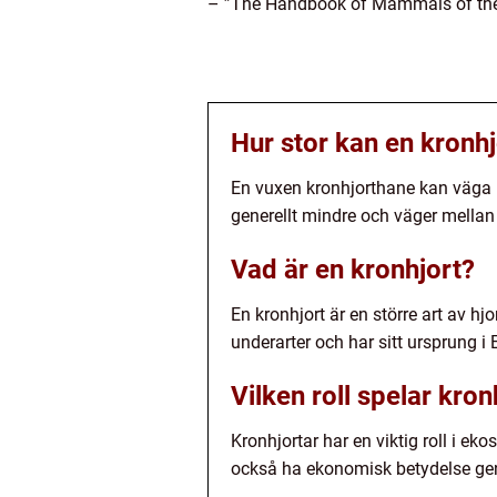
– ”The Handbook of Mammals of the 
Hur stor kan en kronhj
En vuxen kronhjorthane kan väga m
generellt mindre och väger mellan
Vad är en kronhjort?
En kronhjort är en större art av 
underarter och har sitt ursprung i
Vilken roll spelar kro
Kronhjortar har en viktig roll i e
också ha ekonomisk betydelse genom