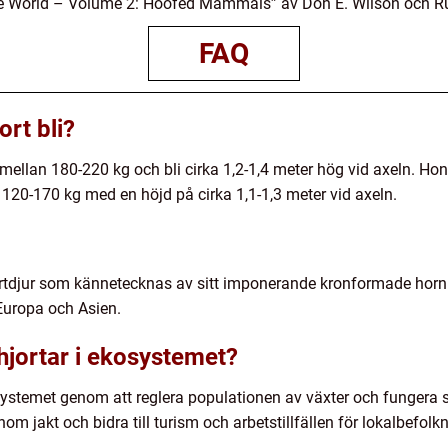
World – Volume 2: Hoofed Mammals” av Don E. Wilson och Russ
FAQ
ort bli?
ellan 180-220 kg och bli cirka 1,2-1,4 meter hög vid axeln. Ho
 120-170 kg med en höjd på cirka 1,1-1,3 meter vid axeln.
hjortdjur som kännetecknas av sitt imponerande kronformade horn
 Europa och Asien.
nhjortar i ekosystemet?
kosystemet genom att reglera populationen av växter och fungera 
 jakt och bidra till turism och arbetstillfällen för lokalbefolk