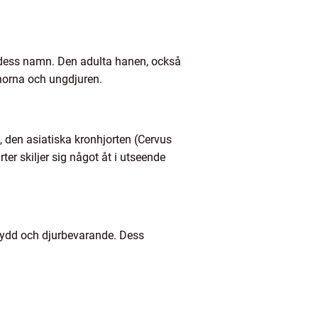
en dess namn. Den adulta hanen, också
onorna och ungdjuren.
, den asiatiska kronhjorten (Cervus
r skiljer sig något åt i utseende
skydd och djurbevarande. Dess