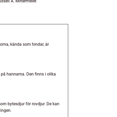
ell A. Mittermeier.
norna, kända som hindar, är
 på hannarna. Den finns i olika
som bytesdjur för rovdjur. De kan
ningen.