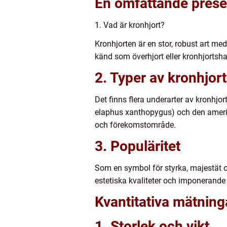
En omfattande presen
1. Vad är kronhjort?
Kronhjorten är en stor, robust art me
känd som överhjort eller kronhjortsh
2. Typer av kronhjort
Det finns flera underarter av kronhjo
elaphus xanthopygus) och den amerika
och förekomstområde.
3. Populäritet
Som en symbol för styrka, majestät oc
estetiska kvaliteter och imponerande hor
Kvantitativa mätning
1. Storlek och vikt