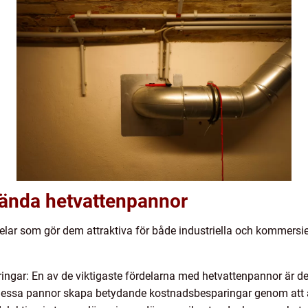
vända hetvattenpannor
elar som gör dem attraktiva för både industriella och kommersi
ringar: En av de viktigaste fördelarna med hetvattenpannor är d
n dessa pannor skapa betydande kostnadsbesparingar genom att 