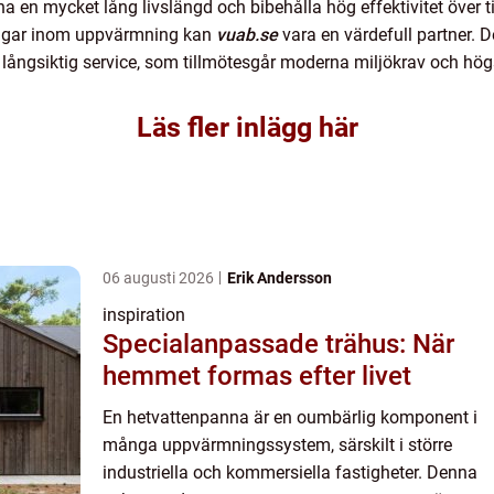
 en mycket lång livslängd och bibehålla hög effektivitet över ti
ingar inom uppvärmning kan
vuab.se
vara en värdefull partner. 
h långsiktig service, som tillmötesgår moderna miljökrav och högs
Läs fler inlägg här
06 augusti 2026
Erik Andersson
inspiration
Specialanpassade trähus: När
hemmet formas efter livet
En hetvattenpanna är en oumbärlig komponent i
många uppvärmningssystem, särskilt i större
industriella och kommersiella fastigheter. Denna