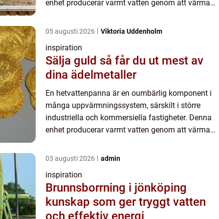
enhet producerar varmt vatten genom att värma
upp det till höga temper...
05 augusti 2026
Viktoria Uddenholm
inspiration
Sälja guld så får du ut mest av
dina ädelmetaller
En hetvattenpanna är en oumbärlig komponent i
många uppvärmningssystem, särskilt i större
industriella och kommersiella fastigheter. Denna
enhet producerar varmt vatten genom att värma
upp det till höga temper...
03 augusti 2026
admin
inspiration
Brunnsborrning i jönköping
kunskap som ger tryggt vatten
och effektiv energi