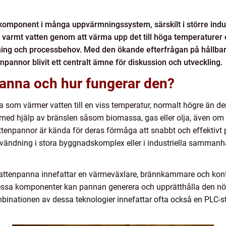
komponent i många uppvärmningssystem, särskilt i större indu
 varmt vatten genom att värma upp det till höga temperaturer 
ing och processbehov. Med den ökande efterfrågan på hållbar
annor blivit ett centralt ämne för diskussion och utveckling.
panna och hur fungerar den?
 som värmer vatten till en viss temperatur, normalt högre än de
med hjälp av bränslen såsom biomassa, gas eller olja, även om 
vattenpannor är kända för deras förmåga att snabbt och effektiv
användning i stora byggnadskomplex eller i industriella sammanh
vattenpanna innefattar en värmeväxlare, brännkammare och kon
essa komponenter kan pannan generera och upprätthålla den n
mbinationen av dessa teknologier innefattar ofta också en PLC-s