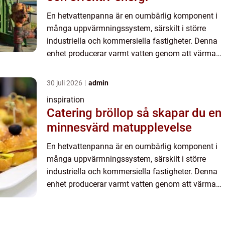
En hetvattenpanna är en oumbärlig komponent i
många uppvärmningssystem, särskilt i större
industriella och kommersiella fastigheter. Denna
enhet producerar varmt vatten genom att värma
upp det till höga temper...
30 juli 2026
admin
inspiration
Catering bröllop så skapar du en
minnesvärd matupplevelse
En hetvattenpanna är en oumbärlig komponent i
många uppvärmningssystem, särskilt i större
industriella och kommersiella fastigheter. Denna
enhet producerar varmt vatten genom att värma
upp det till höga temper...