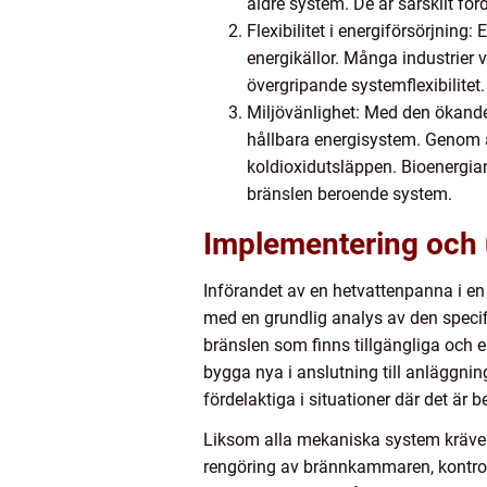
äldre system. De är särskilt fö
Flexibilitet i energiförsörjning
energikällor. Många industrier 
övergripande systemflexibilitet.
Miljövänlighet: Med den ökande 
hållbara energisystem. Genom 
koldioxidutsläppen. Bioenergianl
bränslen beroende system.
Implementering och 
Införandet av en hetvattenpanna i en
med en grundlig analys av den specif
bränslen som finns tillgängliga och 
bygga nya i anslutning till anläggnin
fördelaktiga i situationer där det är 
Liksom alla mekaniska system kräver 
rengöring av brännkammaren, kontrol