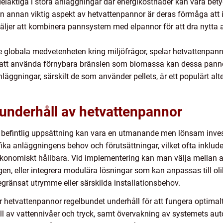
rdelaktiga i stora anläggningar där energikostnader kan vara bet
: En annan viktig aspekt av hetvattenpannor är deras förmåga att 
väljer att kombinera pannsystem med elpannor för att dra nytta a
globala medvetenheten kring miljöfrågor, spelar hetvattenpannor 
att använda förnybara bränslen som biomassa kan dessa pannor 
äggningar, särskilt de som använder pellets, är ett populärt alter
underhåll av hetvattenpannor
 befintlig uppsättning kan vara en utmanande men lönsam invest
ika anläggningens behov och förutsättningar, vilket ofta inklude
ekonomiskt hållbara. Vid implementering kan man välja mellan 
gen, eller integrera modulära lösningar som kan anpassas till oli
begränsat utrymme eller särskilda installationsbehov.
hetvattenpannor regelbundet underhåll för att fungera optimalt.
l av vattennivåer och tryck, samt övervakning av systemets aut