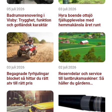
05 juli 2026
03 juli 2026
Badrumsrenovering i
Hyra boende ottsjö
Visby: Trygghet, funktion
fjällupplevelse med
och gotländsk karaktär
hemmakänsla året runt
03 juli 2026
02 juli 2026
Begagnade fyrhjulingar
Reservdelar och service
blocket så hittar du rätt
till lantbruksmaskiner: Så
atv till rätt pris
håller du gårdens
maskiner rullande året
om