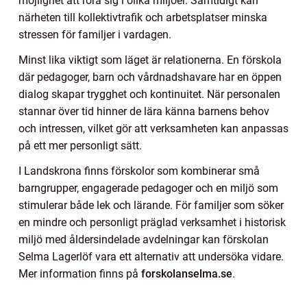
möjlighet att röra sig i olika miljöer. Samtidigt kan
närheten till kollektivtrafik och arbetsplatser minska
stressen för familjer i vardagen.
Minst lika viktigt som läget är relationerna. En förskola
där pedagoger, barn och vårdnadshavare har en öppen
dialog skapar trygghet och kontinuitet. När personalen
stannar över tid hinner de lära känna barnens behov
och intressen, vilket gör att verksamheten kan anpassas
på ett mer personligt sätt.
I Landskrona finns förskolor som kombinerar små
barngrupper, engagerade pedagoger och en miljö som
stimulerar både lek och lärande. För familjer som söker
en mindre och personligt präglad verksamhet i historisk
miljö med åldersindelade avdelningar kan förskolan
Selma Lagerlöf vara ett alternativ att undersöka vidare.
Mer information finns på
forskolanselma.se
.