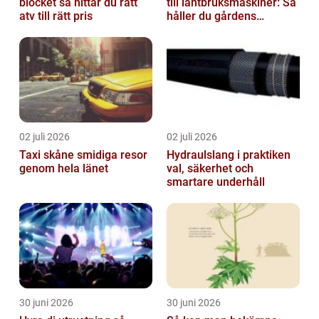
blocket så hittar du rätt
till lantbruksmaskiner: Så
atv till rätt pris
håller du gårdens
maskiner rullande året
om
02 juli 2026
02 juli 2026
Taxi skåne smidiga resor
Hydraulslang i praktiken
genom hela länet
val, säkerhet och
smartare underhåll
30 juni 2026
30 juni 2026