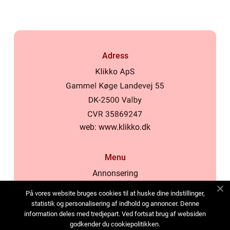
Adress
web:
www.klikko.dk
Menu
Annonsering
Om oss
På vores website bruges cookies til at huske dine indstillinger,
Cookies
statistik og personalisering af indhold og annoncer. Denne
information deles med tredjepart. Ved fortsat brug af websiden
Kontakta oss
godkender du cookiepolitikken.
Sitemap