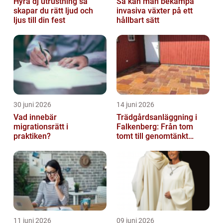
Hyra dj utrustning så
Så kan man bekämpa
skapar du rätt ljud och
invasiva växter på ett
ljus till din fest
hållbart sätt
30 juni 2026
14 juni 2026
Vad innebär
Trädgårdsanläggning i
migrationsrätt i
Falkenberg: Från tom
praktiken?
tomt till genomtänkt
helhet
11 juni 2026
09 juni 2026