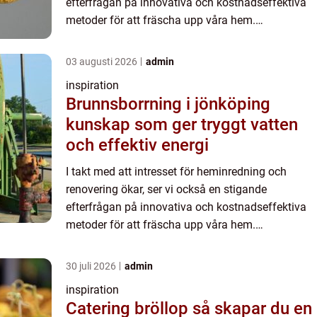
efterfrågan på innovativa och kostnadseffektiva
metoder för att fräscha upp våra hem.
Golvmålning är ett al...
03 augusti 2026
admin
inspiration
Brunnsborrning i jönköping
kunskap som ger tryggt vatten
och effektiv energi
I takt med att intresset för heminredning och
renovering ökar, ser vi också en stigande
efterfrågan på innovativa och kostnadseffektiva
metoder för att fräscha upp våra hem.
Golvmålning är ett al...
30 juli 2026
admin
inspiration
Catering bröllop så skapar du en