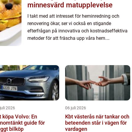
minnesvärd matupplevelse
I takt med att intresset för heminredning och
renovering ökar, ser vi också en stigande
efterfrågan på innovativa och kostnadseffektiva
metoder för att fräscha upp våra hem.
Golvmålning är ett al...
juli 2026
06 juli 2026
t köpa Volvo: En
Kbt västerås när tankar och
nomtänkt guide för
beteenden står i vägen för
yggt bilköp
vardagen