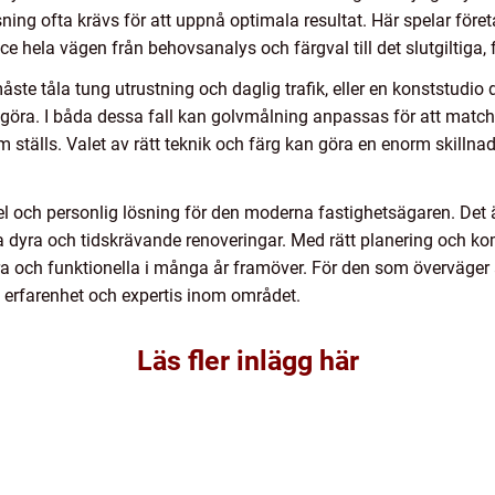
sning ofta krävs för att uppnå optimala resultat. Här spelar för
ce hela vägen från behovsanalys och färgval till det slutgiltiga, 
åste tåla tung utrustning och daglig trafik, eller en konststudio 
rengöra. I båda dessa fall kan golvmålning anpassas för att matc
om ställs. Valet av rätt teknik och färg kan göra en enorm skillnad
el och personlig lösning för den moderna fastighetsägaren. Det ä
 dyra och tidskrävande renoveringar. Med rätt planering och kom
ckra och funktionella i många år framöver. För den som överväge
d erfarenhet och expertis inom området.
Läs fler inlägg här