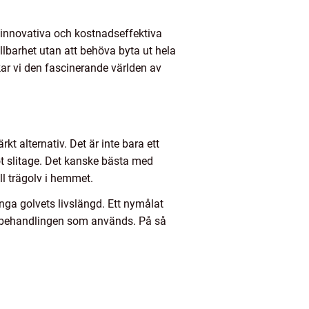
å innovativa och kostnadseffektiva
llbarhet utan att behöva byta ut hela
kar vi den fascinerande världen av
rkt alternativ. Det är inte bara ett
ot slitage. Det kanske bästa med
ll trägolv i hemmet.
änga golvets livslängd. Ett nymålat
 ytbehandlingen som används. På så