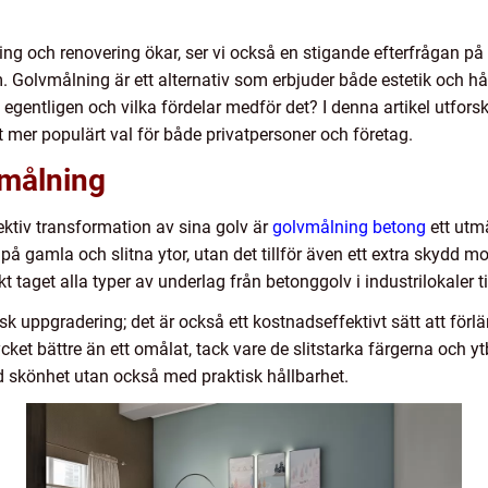
ning och renovering ökar, ser vi också en stigande efterfrågan p
 Golvmålning är ett alternativ som erbjuder både estetik och hå
gentligen och vilka fördelar medför det? I denna artikel utfors
lt mer populärt val för både privatpersoner och företag.
vmålning
ektiv transformation av sina golv är
golvmålning betong
ett utmä
på gamla och slitna ytor, utan det tillför även ett extra skydd m
t taget alla typer av underlag från betonggolv i industrilokaler ti
k uppgradering; det är också ett kostnadseffektivt sätt att förl
cket bättre än ett omålat, tack vare de slitstarka färgerna och
d skönhet utan också med praktisk hållbarhet.