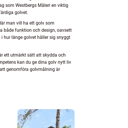
etag som Westbergs Måleri en viktig
färdiga golvet.
där man vill ha ett golv som
ha både funktion och design, oavsett
 i hur länge golvet håller sig snyggt
r ett utmärkt sätt att skydda och
petens kan du ge dina golv nytt liv
r att genomföra golvmålning är