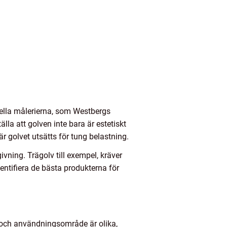
onella målerierna, som Westbergs
lla att golven inte bara är estetiskt
är golvet utsätts för tung belastning.
givning. Trägolv till exempel, kräver
entifiera de bästa produkterna för
a och användningsområde är olika,