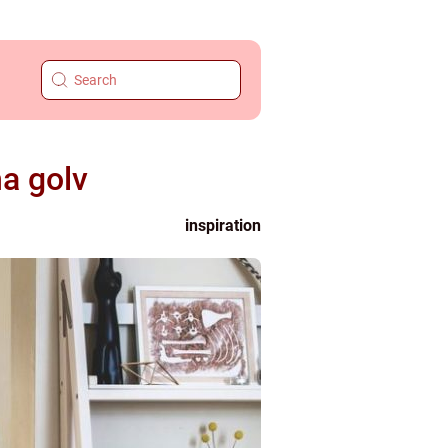
a golv
inspiration