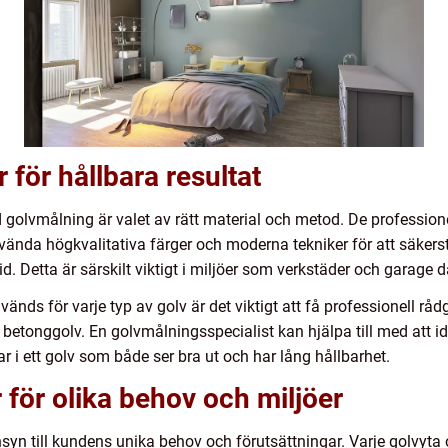
för hållbara resultat
ad golvmålning är valet av rätt material och metod. De professi
nvända högkvalitativa färger och moderna tekniker för att säkerstä
id. Detta är särskilt viktigt i miljöer som verkstäder och garage d
nvänds för varje typ av golv är det viktigt att få professionell råd
etonggolv. En golvmålningsspecialist kan hjälpa till med att id
erar i ett golv som både ser bra ut och har lång hållbarhet.
för olika behov och miljöer
yn till kundens unika behov och förutsättningar. Varje golvyt