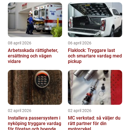
08 april 2026
06 april 2026
Arbetsskada rättigheter,
Flaklock: Tryggare last
ersättning och vägen
och smartare vardag med
vidare
pickup
02 april 2026
02 april 2026
Installera passersystem i
MC verkstad: så väljer du
nyköping tryggare vardag
rätt partner för din
för företag och boende
motorcykel