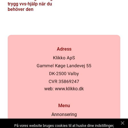
trygg vvs-hjälp när du
behöver den
Adress
web:
www.klikko.dk
Menu
Annonsering
Om oss
På vores website bruges cookies til at huske dine indstillinger,