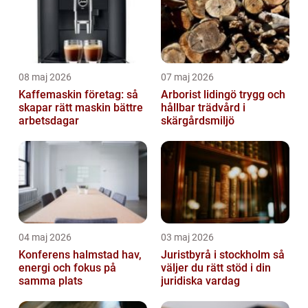
08 maj 2026
07 maj 2026
Kaffemaskin företag: så
Arborist lidingö trygg och
skapar rätt maskin bättre
hållbar trädvård i
arbetsdagar
skärgårdsmiljö
04 maj 2026
03 maj 2026
Konferens halmstad hav,
Juristbyrå i stockholm så
energi och fokus på
väljer du rätt stöd i din
samma plats
juridiska vardag