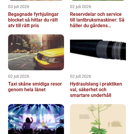
03 juli 2026
02 juli 2026
Begagnade fyrhjulingar
Reservdelar och service
blocket så hittar du rätt
till lantbruksmaskiner: Så
atv till rätt pris
håller du gårdens
maskiner rullande året
om
02 juli 2026
02 juli 2026
Taxi skåne smidiga resor
Hydraulslang i praktiken
genom hela länet
val, säkerhet och
smartare underhåll