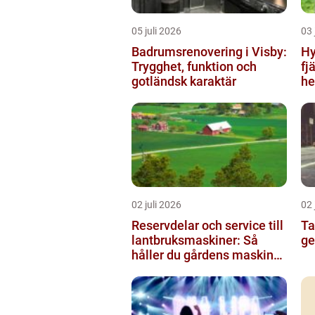
05 juli 2026
03 
Badrumsrenovering i Visby:
Hy
Trygghet, funktion och
fj
gotländsk karaktär
he
02 juli 2026
02 
Reservdelar och service till
Taxi 
lantbruksmaskiner: Så
ge
håller du gårdens maskiner
rullande året om