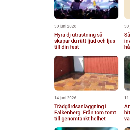
30 juni 2026
30 
Hyra dj utrustning så
Så
skapar du rätt ljud och ljus
in
till din fest
hå
14 juni 2026
11 
Trädgårdsanläggning i
At
Falkenberg: Från tom tomt
hi
till genomtänkt helhet
va