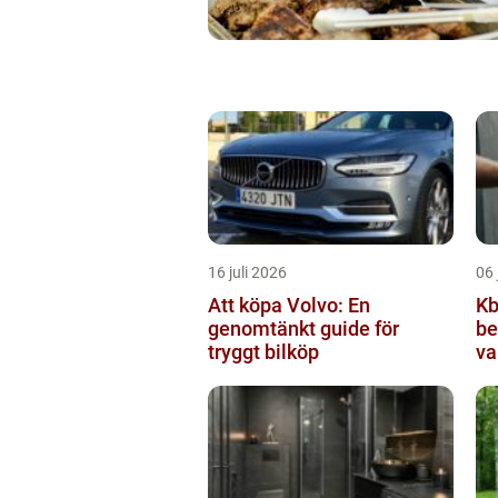
16 juli 2026
06 
Att köpa Volvo: En
Kbt v
genomtänkt guide för
be
tryggt bilköp
va