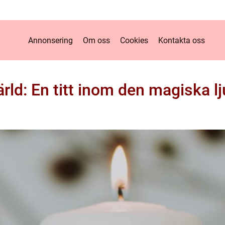
Annonsering
Om oss
Cookies
Kontakta oss
värld: En titt inom den magiska l