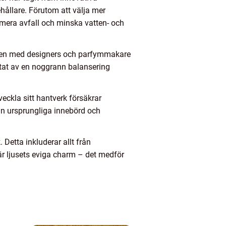
hållare. Förutom att välja mer
imera avfall och minska vatten- och
eten med designers och parfymmakare
ultat av en noggrann balansering
.
veckla sitt hantverk försäkrar
 sin ursprungliga innebörd och
Detta inkluderar allt från
 är ljusets eviga charm – det medför