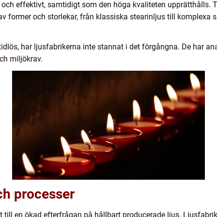
ch effektivt, samtidigt som den höga kvaliteten upprätthålls. T
av former och storlekar, från klassiska stearinljus till komplexa
tidlös, har ljusfabrikerna inte stannat i det förgångna. De har 
ch miljökrav.
och processer
 till en ökad efterfrågan på hållbart producerade ljus. Ljusfabri