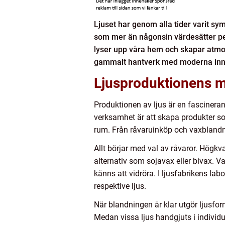
Ljuset har genom alla tider varit sy
som mer än någonsin värdesätter pers
lyser upp våra hem och skapar atmosf
gammalt hantverk med moderna inn
Ljusproduktionens 
Produktionen av ljus är en fascineran
verksamhet är att skapa produkter so
rum. Från råvaruinköp och vaxblandning
Allt börjar med val av råvaror. Högkva
alternativ som sojavax eller bivax. V
känns att vidröra. I ljusfabrikens la
respektive ljus.
När blandningen är klar utgör ljusfo
Medan vissa ljus handgjuts i indivi