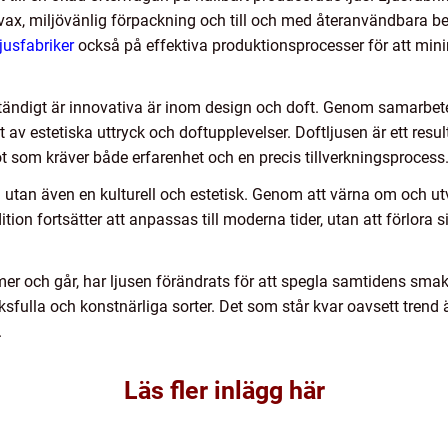
vax, miljövänlig förpackning och till och med återanvändbara be
jusfabriker
också på effektiva produktionsprocesser för att min
ständigt är innovativa är inom design och doft. Genom samarb
t av estetiska uttryck och doftupplevelser. Doftljusen är ett res
ot som kräver både erfarenhet och en precis tillverkningsprocess
ll utan även en kulturell och estetisk. Genom att värna om och ut
tion fortsätter att anpassas till moderna tider, utan att förlora
r och går, har ljusen förändrats för att spegla samtidens smak. 
cksfulla och konstnärliga sorter. Det som står kvar oavsett trend
.
Läs fler inlägg här