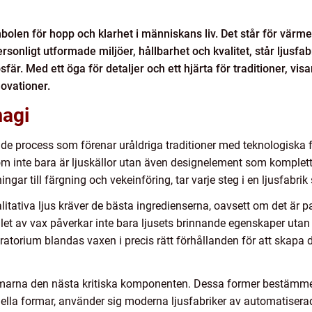
mbolen för hopp och klarhet i människans liv. Det står för värm
onligt utformade miljöer, hållbarhet och kvalitet, står ljusfa
är. Med ett öga för detaljer och ett hjärta för traditioner, vi
ovationer.
magi
de process som förenar uråldriga traditioner med teknologiska f
m inte bara är ljuskällor utan även designelement som komplette
ar till färgning och vekeinföring, tar varje steg i en ljusfabrik 
litativa ljus kräver de bästa ingredienserna, oavsett om det är pa
alet av vax påverkar inte bara ljusets brinnande egenskaper utan 
boratorium blandas vaxen i precis rätt förhållanden för att skapa
rmarna den nästa kritiska komponenten. Dessa former bestämmer
duella formar, använder sig moderna ljusfabriker av automatise