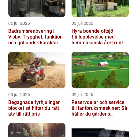
05 juli 2026
03 juli 2026
Badrumsrenovering i
Hyra boende ottsjö
Visby: Trygghet, funktion
fjällupplevelse med
och gotländsk karaktär
hemmakänsla året runt
03 juli 2026
02 juli 2026
Begagnade fyrhjulingar
Reservdelar och service
blocket så hittar du rätt
till lantbruksmaskiner: Så
atv till rätt pris
håller du gårdens
maskiner rullande året
om