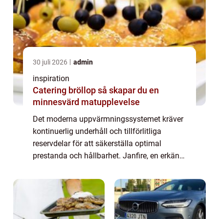
30 juli 2026
admin
inspiration
Catering bröllop så skapar du en
minnesvärd matupplevelse
Det moderna uppvärmningssystemet kräver
kontinuerlig underhåll och tillförlitliga
reservdelar för att säkerställa optimal
prestanda och hållbarhet. Janfire, en erkänd
tillverkare av pelletspannor i Sverige,
erbjuder ett brett utbud av högkvalitativa ...