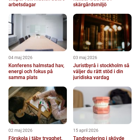
arbetsdagar
skärgårdsmiljö
04 maj 2026
03 maj 2026
Konferens halmstad hav,
Juristbyrå i stockholm så
energi och fokus på
väljer du rätt stöd i din
samma plats
juridiska vardag
02 maj 2026
15 april 2026
Förskola i täby trygghet,
Tandreglering i skövde