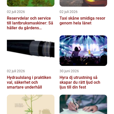
02 juli 2026
02 juli 2026
Reservdelar och service
Taxi skåne smidiga resor
till lantbruksmaskiner: Så
genom hela länet
håller du gårdens
maskiner rullande året
om
02 juli 2026
30 juni 2026
Hydraulslang i praktiken
Hyra dj utrustning så
val, säkerhet och
skapar du rätt ljud och
smartare underhåll
ljus till din fest