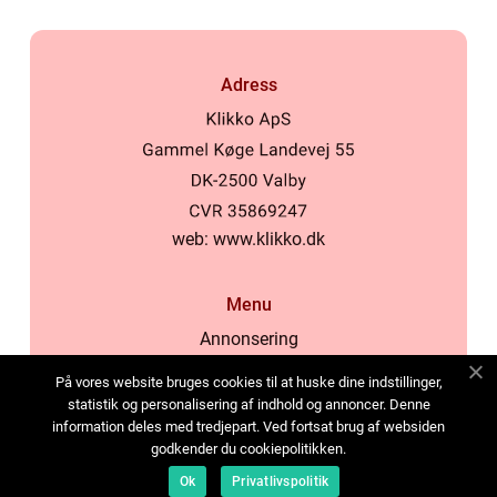
Adress
web:
www.klikko.dk
Menu
Annonsering
Om oss
På vores website bruges cookies til at huske dine indstillinger,
Cookies
statistik og personalisering af indhold og annoncer. Denne
information deles med tredjepart. Ved fortsat brug af websiden
Kontakta oss
godkender du cookiepolitikken.
Sitemap
Ok
Privatlivspolitik