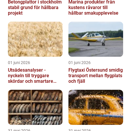
Betongplattor i stockholm
Marina produkter från
stabil grund för hållbara
kustens råvaror till
projekt
hållbar smakupplevelse
01 juni 2026
01 juni 2026
Utsädesanalyser -
Flygtaxi Östersund smidig
nyckeln till tryggare
transport mellan flygplats
skördar och smartare
och fjäll
beslut
31 maj 2026
31 maj 2026